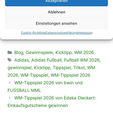
Akzeptieren
Die mit einem Sternchen (*) gekennzeichneten Links sind
sogenannte Affiliate-Links. Als Amazon-Partner verdiene ich
Ablehnen
an qualifizierten Verkäufen. Wenn du auf so einen Link klickst
und über diesen einkaufst, erhalte ich von dem betreffenden
Einstellungen ansehen
Online-Shop oder Anbieter eine Provision. Für dich
entstehen dabei
keinerlei Mehrkosten
. Mit deinem Kauf
unterstützt du lediglich die Erstellung kostenloser Inhalte auf
Cookie-Richtlinie
Datenschutzerklärung
Impressum
diesem Blog.
Kategorien
Blog
,
Gewinnspiele
,
Kicktipp
,
WM 2026
Schlagwörter
Adidas
,
Adidas Fußball
,
Fußball WM 2026
,
gewinnspiel
,
Kicktipp
,
Tippspiel
,
Trikot
,
WM
2026
,
WM-Tippspiel
,
WM-Tippspiel 2026
WM-Tippspiel 2026 von bwin und
FUSSBALL MML
WM-Tippspiel 2026 von Edeka Dieckert:
Einkaufsgutscheine gewinnen