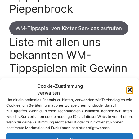
Piepenbrock
WM-Tippspiel von Kötter Services aufrufen
Liste mit allen uns
bekannten WM-
Tippspielen mit Gewinn
Dies ist nur eines von zahlreichen Tippspielen
Cookie-Zustimmung
zur WM 2026, bei denen ihr Preise gewinnen
verwalten
könnt. Hier geht es zu unserer kompletten
Um dir ein optimales Erlebnis zu bieten, verwenden wir Technologien wie
Cookies, um Geräteinformationen zu speichern und/oder darauf
Übersicht mit allen Gewinnspiel-Tippspielen:
zuzugreifen. Wenn du diesen Technologien zustimmst, können wir Daten
wie das Surfverhalten oder eindeutige IDs auf dieser Website verarbeiten.
Wenn du deine Zustimmung nicht erteilst oder zurückziehst, können
Übersicht mit WM-Tippspielen mit
bestimmte Merkmale und Funktionen beeinträchtigt werden.
Gewinnspiel aufrufen