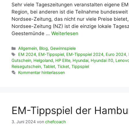
Sehr viele Tageszeitungen veranstalten eigene EM
Region, bei anderen ist die Teilnahme bundesweit m
Nordsee-Zeitung, das nicht nur viele Preise bietet,
Nordsee-Zeitung (NZ) ist die einzige lokale Tages
Geestemünde …
Weiterlesen
Kategorien
Allgemein
,
Blog
,
Gewinnspiele
Schlagwörter
EM 2024
,
EM-Tippspiel
,
EM-Tippspiel 2024
,
Euro 2024
,
Gutschein
,
Helgoland
,
HP Elite
,
Hyundai
,
Hyundai i10
,
Lenov
Reisegutschein
,
Tablet
,
Ticket
,
Tippspiel
Kommentar hinterlassen
EM-Tippspiel der Hamb
3. Juni 2024
von
chefcoach