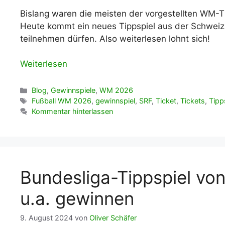
Bislang waren die meisten der vorgestellten WM-T
Heute kommt ein neues Tippspiel aus der Schwei
teilnehmen dürfen. Also weiterlesen lohnt sich!
Weiterlesen
Kategorien
Blog
,
Gewinnspiele
,
WM 2026
Schlagwörter
Fußball WM 2026
,
gewinnspiel
,
SRF
,
Ticket
,
Tickets
,
Tipp
Kommentar hinterlassen
Bundesliga-Tippspiel von
u.a. gewinnen
9. August 2024
von
Oliver Schäfer