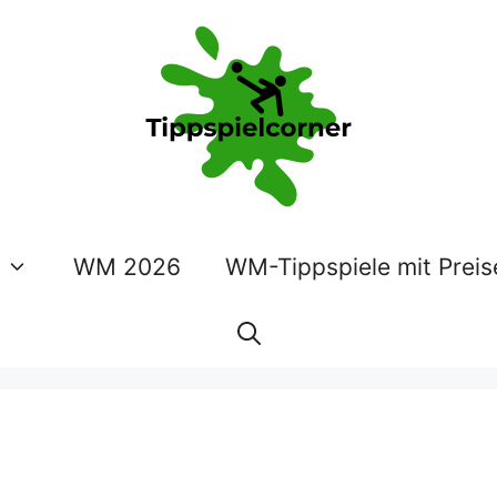
WM 2026
WM-Tippspiele mit Preis