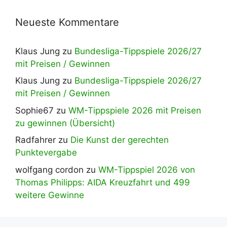
Neueste Kommentare
Klaus Jung
zu
Bundesliga-Tippspiele 2026/27
mit Preisen / Gewinnen
Klaus Jung
zu
Bundesliga-Tippspiele 2026/27
mit Preisen / Gewinnen
Sophie67
zu
WM-Tippspiele 2026 mit Preisen
zu gewinnen (Übersicht)
Radfahrer
zu
Die Kunst der gerechten
Punktevergabe
wolfgang cordon
zu
WM-Tippspiel 2026 von
Thomas Philipps: AIDA Kreuzfahrt und 499
weitere Gewinne