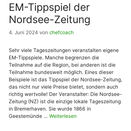
EM-Tippspiel der
Nordsee-Zeitung
4. Juni 2024
von
chefcoach
Sehr viele Tageszeitungen veranstalten eigene
EM-Tippspiele. Manche begrenzen die
Teilnahme auf die Region, bei anderen ist die
Teilnahme bundesweit möglich. Eines dieser
Beispiele ist das Tippspiel der Nordsee-Zeitung,
das nicht nur viele Preise bietet, sondern auch
richtig wertvolle! Der Veranstalter: Die Nordsee-
Zeitung (NZ) ist die einzige lokale Tageszeitung
in Bremerhaven. Sie wurde 1866 in
Geestemünde …
Weiterlesen