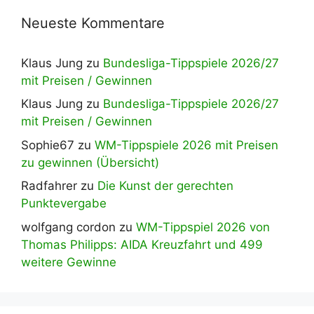
Neueste Kommentare
Klaus Jung
zu
Bundesliga-Tippspiele 2026/27
mit Preisen / Gewinnen
Klaus Jung
zu
Bundesliga-Tippspiele 2026/27
mit Preisen / Gewinnen
Sophie67
zu
WM-Tippspiele 2026 mit Preisen
zu gewinnen (Übersicht)
Radfahrer
zu
Die Kunst der gerechten
Punktevergabe
wolfgang cordon
zu
WM-Tippspiel 2026 von
Thomas Philipps: AIDA Kreuzfahrt und 499
weitere Gewinne