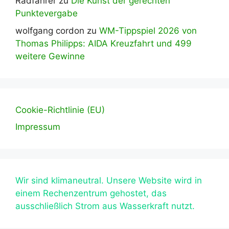
Radfahrer
zu
Die Kunst der gerechten
Punktevergabe
wolfgang cordon
zu
WM-Tippspiel 2026 von
Thomas Philipps: AIDA Kreuzfahrt und 499
weitere Gewinne
Cookie-Richtlinie (EU)
Impressum
Wir sind klimaneutral. Unsere Website wird in
einem Rechenzentrum gehostet, das
ausschließlich Strom aus Wasserkraft nutzt.