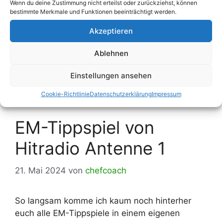
Wenn du deine Zustimmung nicht erteilst oder zurückziehst, können
2024
,
Euro 2024
,
Fußball EM
,
Fußball
bestimmte Merkmale und Funktionen beeinträchtigt werden.
Europameisterschaft
,
gewinnspiel
,
Gutschein
,
Akzeptieren
Kicktipp
,
Konzert
,
Radio
,
Radio Bremen
,
Ablehnen
Tippspiel
,
Weserpark
Kommentar hinterlassen
Einstellungen ansehen
Cookie-Richtlinie
Datenschutzerklärung
Impressum
EM-Tippspiel von
Hitradio Antenne 1
21. Mai 2024
von
chefcoach
So langsam komme ich kaum noch hinterher
euch alle EM-Tippspiele in einem eigenen