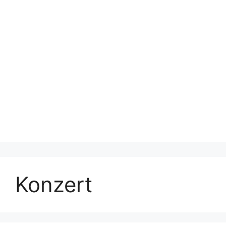
Konzert