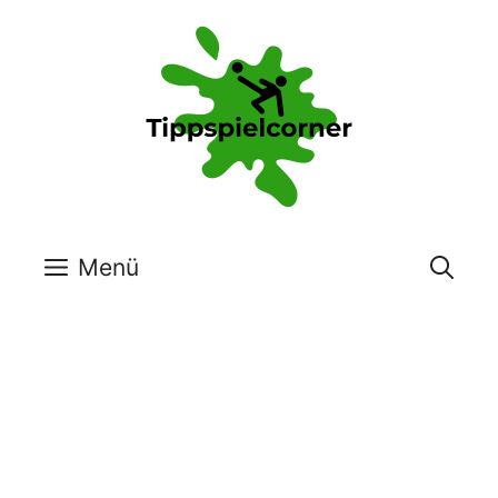
Zum
Inhalt
springen
Menü