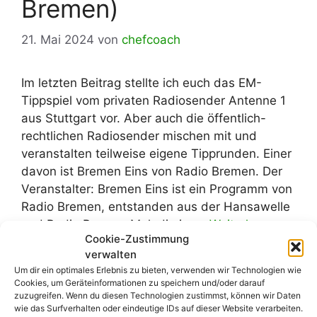
Bremen)
21. Mai 2024
von
chefcoach
Im letzten Beitrag stellte ich euch das EM-
Tippspiel vom privaten Radiosender Antenne 1
aus Stuttgart vor. Aber auch die öffentlich-
rechtlichen Radiosender mischen mit und
veranstalten teilweise eigene Tipprunden. Einer
davon ist Bremen Eins von Radio Bremen. Der
Veranstalter: Bremen Eins ist ein Programm von
Radio Bremen, entstanden aus der Hansawelle
und Radio Bremen Melodie im …
Weiterlesen
Cookie-Zustimmung
verwalten
Kategorien
Allgemein
,
Blog
,
Gewinnspiele
,
Kicktipp
Um dir ein optimales Erlebnis zu bieten, verwenden wir Technologien wie
Cookies, um Geräteinformationen zu speichern und/oder darauf
Schlagwörter
Bier
,
Bremen
,
Bremen Eins
,
zuzugreifen. Wenn du diesen Technologien zustimmst, können wir Daten
wie das Surfverhalten oder eindeutige IDs auf dieser Website verarbeiten.
Einkaufsgutschein
,
EM-Tippspiel
,
EM-Tippspiel