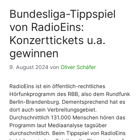
Bundesliga-Tippspiel
von RadioEins:
Konzerttickets u.a.
gewinnen
9. August 2024
von
Oliver Schäfer
RadioEins ist ein öffentlich-rechtliches
Hörfunkprogramm des RBB, also dem Rundfunk
Berlin-Brandenburg. Dementsprechend hat es
dort auch sein Verbreitungsgebiet.
Durchschnittlich 131.000 Menschen hören das
Programm laut Mediaanalyse tagsüber
durchschnittlich. Beim Tippspiel von RadioEins