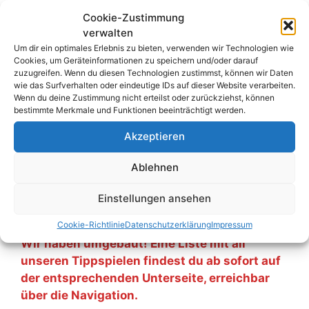
Adidas Fussballliebe
,
Bier
,
Bierfass
,
DFB Trikot
,
Cookie-Zustimmung
EM-Tippspiel
,
EM-Tippspiel 2024
,
Erima
verwalten
Spielball
,
Erima Trainingsball
,
Euro 2024
,
FSV
Um dir ein optimales Erlebnis zu bieten, verwenden wir Technologien wie
Cookies, um Geräteinformationen zu speichern und/oder darauf
Mainz 05 Trikot
,
Fußball
,
Fußball EM
,
Fußball
zuzugreifen. Wenn du diesen Technologien zustimmst, können wir Daten
wie das Surfverhalten oder eindeutige IDs auf dieser Website verarbeiten.
Europameisterschaft
,
FUT-Card
,
gewinnspiel
,
Wenn du deine Zustimmung nicht erteilst oder zurückziehst, können
Gutschein
,
Jako
,
Krombacher
,
Ticket
,
Tippspiel
,
bestimmte Merkmale und Funktionen beeinträchtigt werden.
Trikot
,
Trikotsatz
,
VfB Stuttgart
,
VfB Stuttgart
Akzeptieren
Trikot
Ablehnen
Kommentar hinterlassen
Einstellungen ansehen
Cookie-Richtlinie
Datenschutzerklärung
Impressum
Wir haben umgebaut! Eine Liste mit all
unseren Tippspielen findest du ab sofort auf
der entsprechenden Unterseite, erreichbar
über die Navigation.