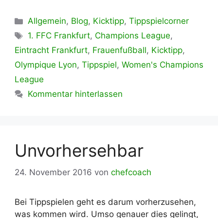
Kategorien
Allgemein
,
Blog
,
Kicktipp
,
Tippspielcorner
Schlagwörter
1. FFC Frankfurt
,
Champions League
,
Eintracht Frankfurt
,
Frauenfußball
,
Kicktipp
,
Olympique Lyon
,
Tippspiel
,
Women's Champions
League
Kommentar hinterlassen
Unvorhersehbar
24. November 2016
von
chefcoach
Bei Tippspielen geht es darum vorherzusehen,
was kommen wird. Umso genauer dies gelingt,