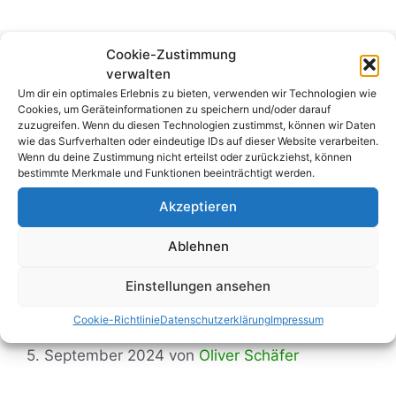
Cookie-Zustimmung
verwalten
Check24 startet
Um dir ein optimales Erlebnis zu bieten, verwenden wir Technologien wie
Cookies, um Geräteinformationen zu speichern und/oder darauf
Tippspiel zur
zuzugreifen. Wenn du diesen Technologien zustimmst, können wir Daten
wie das Surfverhalten oder eindeutige IDs auf dieser Website verarbeiten.
Champions League:
Wenn du deine Zustimmung nicht erteilst oder zurückziehst, können
bestimmte Merkmale und Funktionen beeinträchtigt werden.
100 Euro
Akzeptieren
Internetgutschein für
Ablehnen
die Anmeldung +
Einstellungen ansehen
Finaltickets gewinnen
Cookie-Richtlinie
Datenschutzerklärung
Impressum
5. September 2024
von
Oliver Schäfer