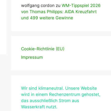
wolfgang cordon
zu
WM-Tippspiel 2026
von Thomas Philipps: AIDA Kreuzfahrt
und 499 weitere Gewinne
Cookie-Richtlinie (EU)
Impressum
Wir sind klimaneutral. Unsere Website
wird in einem Rechenzentrum gehostet,
das ausschließlich Strom aus
Wasserkraft nutzt.