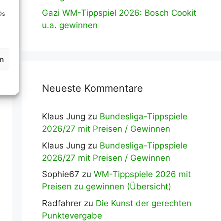
Gazi WM-Tippspiel 2026: Bosch Cookit
Ds
u.a. gewinnen
en
Neueste Kommentare
Klaus Jung
zu
Bundesliga-Tippspiele
2026/27 mit Preisen / Gewinnen
Klaus Jung
zu
Bundesliga-Tippspiele
2026/27 mit Preisen / Gewinnen
Sophie67
zu
WM-Tippspiele 2026 mit
Preisen zu gewinnen (Übersicht)
Radfahrer
zu
Die Kunst der gerechten
Punktevergabe