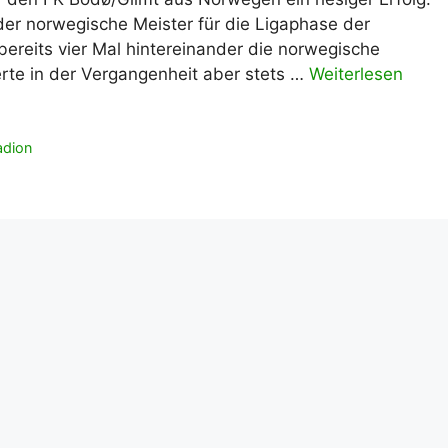
der norwegische Meister für die Ligaphase der
bereits vier Mal hintereinander die norwegische
erte in der Vergangenheit aber stets …
Weiterlesen
adion