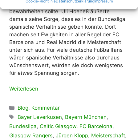
Cookie-Richtlinie
Datenschutzerklärung
Impressum
eine Prophezeihung kundtat, die sich
bewahrheiten sollte. Uli Hoeneß äußerte
damals seine Sorge, dass es in der Bundesliga
spanische Verhältnisse geben könnte. Dort
machen seit Ewigkeiten in aller Regel der FC
Barcelona und Real Madrid die Meisterschaft
unter sich aus. Für viele deutsche Fußballfans
wären spanische Verhältnisse also durchaus
wünschenswert, würden sie doch wenigstens
für
etwas
Spannung sorgen.
Weiterlesen
Kategorien
Blog
,
Kommentar
Schlagwörter
Bayer Leverkusen
,
Bayern München
,
Bundesliga
,
Celtic Glasgow
,
FC Barcelona
,
Glasgow Rangers
,
Jürgen Klopp
,
Meisterschaft
,