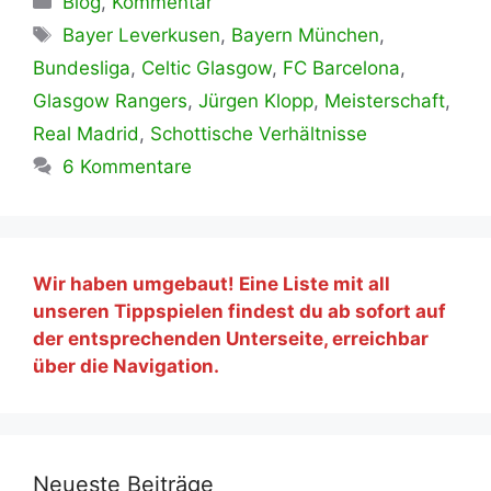
Blog
,
Kommentar
Schlagwörter
Bayer Leverkusen
,
Bayern München
,
Bundesliga
,
Celtic Glasgow
,
FC Barcelona
,
Glasgow Rangers
,
Jürgen Klopp
,
Meisterschaft
,
Real Madrid
,
Schottische Verhältnisse
6 Kommentare
Wir haben umgebaut! Eine Liste mit all
unseren Tippspielen findest du ab sofort auf
der entsprechenden Unterseite, erreichbar
über die Navigation.
Neueste Beiträge