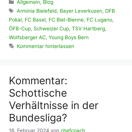
Kategorien
Allgemein
,
Blog
Schlagwörter
Arminia Bielefeld
,
Bayer Leverkusen
,
DFB
Pokal
,
FC Basel
,
FC Biel-Bienne
,
FC Lugano
,
ÖFB-Cup
,
Schweizer Cup
,
TSV Hartberg
,
Wolfsberger AC
,
Young Boys Bern
Kommentar hinterlassen
Kommentar:
Schottische
Verhältnisse in der
Bundesliga?
18. Februar 2024
von
chefcoach