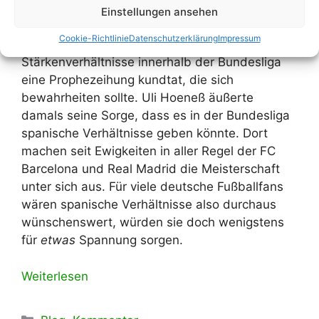
Einstellungen ansehen
Es war im Jahr 2013 als der damalige BVB-
Cookie-Richtlinie
Datenschutzerklärung
Impressum
Trainer Jürgen Klopp über die
Stärkenverhältnisse innerhalb der Bundesliga
eine Prophezeihung kundtat, die sich
bewahrheiten sollte. Uli Hoeneß äußerte
damals seine Sorge, dass es in der Bundesliga
spanische Verhältnisse geben könnte. Dort
machen seit Ewigkeiten in aller Regel der FC
Barcelona und Real Madrid die Meisterschaft
unter sich aus. Für viele deutsche Fußballfans
wären spanische Verhältnisse also durchaus
wünschenswert, würden sie doch wenigstens
für
etwas
Spannung sorgen.
Weiterlesen
Kategorien