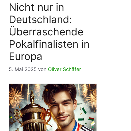
Nicht nur in
Deutschland:
Überraschende
Pokalfinalisten in
Europa
5. Mai 2025
von
Oliver Schäfer