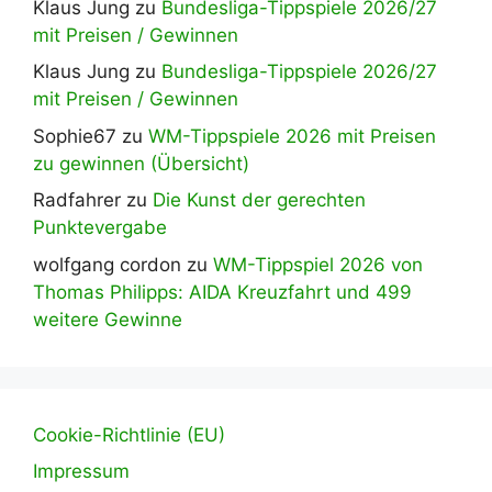
Klaus Jung
zu
Bundesliga-Tippspiele 2026/27
mit Preisen / Gewinnen
Klaus Jung
zu
Bundesliga-Tippspiele 2026/27
mit Preisen / Gewinnen
Sophie67
zu
WM-Tippspiele 2026 mit Preisen
zu gewinnen (Übersicht)
Radfahrer
zu
Die Kunst der gerechten
Punktevergabe
wolfgang cordon
zu
WM-Tippspiel 2026 von
Thomas Philipps: AIDA Kreuzfahrt und 499
weitere Gewinne
Cookie-Richtlinie (EU)
Impressum