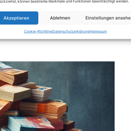
ückziehst, können bestimmte Merkmale und Funktionen beeinträchtigt werden.
Akzeptieren
Ablehnen
Einstellungen anseh
spiel 2025/26: Alle Infos
Cookie-Richtlinie
Datenschutzerklärung
Impressum