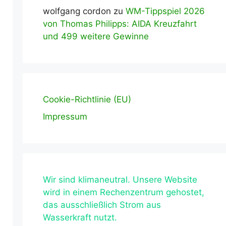
wolfgang cordon
zu
WM-Tippspiel 2026
von Thomas Philipps: AIDA Kreuzfahrt
und 499 weitere Gewinne
Cookie-Richtlinie (EU)
Impressum
Wir sind klimaneutral. Unsere Website
wird in einem Rechenzentrum gehostet,
das ausschließlich Strom aus
Wasserkraft nutzt.