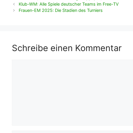
Klub-WM: Alle Spiele deutscher Teams im Free-TV
Frauen-EM 2025: Die Stadien des Turniers
Schreibe einen Kommentar
Kommentar