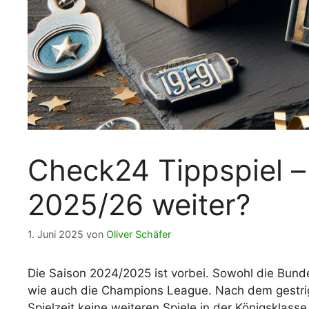
Check24 Tippspiel –
2025/26 weiter?
1. Juni 2025
von
Oliver Schäfer
Die Saison 2024/2025 ist vorbei. Sowohl die Bund
wie auch die Champions League. Nach dem gestrige
Spielzeit keine weiteren Spiele in der Königsklass