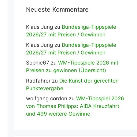
Neueste Kommentare
Klaus Jung
zu
Bundesliga-Tippspiele
2026/27 mit Preisen / Gewinnen
Klaus Jung
zu
Bundesliga-Tippspiele
2026/27 mit Preisen / Gewinnen
Sophie67
zu
WM-Tippspiele 2026 mit
Preisen zu gewinnen (Übersicht)
Radfahrer
zu
Die Kunst der gerechten
Punktevergabe
wolfgang cordon
zu
WM-Tippspiel 2026
von Thomas Philipps: AIDA Kreuzfahrt
und 499 weitere Gewinne