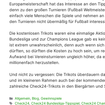
Europameisterschaft hat das Interesse an den Tip
denn zu den großen Turnieren (Fußball Weltmeister
einfach viele Menschen die Spiele und nehmen an T
den Turnieren nicht übermäßig für Fußball interess
Die kostenlosen Trikots waren eine einmalige Akti
Bundesliga und zur Champions League gab es keine
ist extrem unwahrscheinlich, denn auch wenn sich
dürften, so dürften die Kosten zu hoch sein, um 
Aufwand bei Vereinsturnieren ungleich höher, da es
millionenfach herzustellen.
Und nicht zu vergessen: Die Trikots überdauern 
und im kleineren Rahmen auch bei der kommenden
zahlreiche Check24-Trikots in den Biergärten und 
Kategorien
Allgemein
,
Blog
,
Gewinnspiele
Schlagwörter
Check24
,
Check24 Bundesliga-Tippspiel
,
Check24 Champ