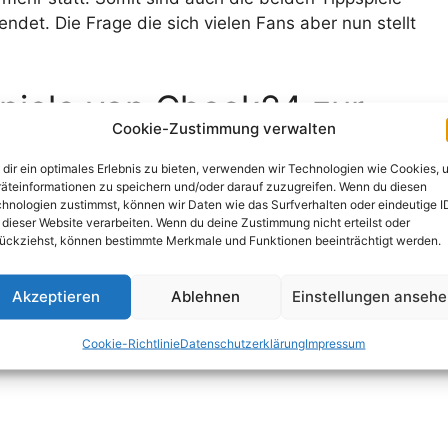
det. Die Frage die sich vielen Fans aber nun stellt
piele von Check24 zur
Cookie-Zustimmung verwalten
mpions League
dir ein optimales Erlebnis zu bieten, verwenden wir Technologien wie Cookies, 
äteinformationen zu speichern und/oder darauf zuzugreifen. Wenn du diesen
hnologien zustimmst, können wir Daten wie das Surfverhalten oder eindeutige I
 dieser Website verarbeiten. Wenn du deine Zustimmung nicht erteilst oder
ückziehst, können bestimmte Merkmale und Funktionen beeinträchtigt werden.
des Tippspiels: Auch in der kommenden Saison 2025/26
Check24-App prangt folgender Hinweis:
Akzeptieren
Ablehnen
Einstellungen anseh
Cookie-Richtlinie
Datenschutzerklärung
Impressum