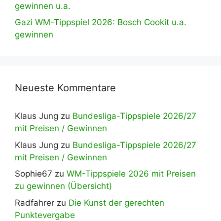
gewinnen u.a.
Gazi WM-Tippspiel 2026: Bosch Cookit u.a.
gewinnen
Neueste Kommentare
Klaus Jung
zu
Bundesliga-Tippspiele 2026/27
mit Preisen / Gewinnen
Klaus Jung
zu
Bundesliga-Tippspiele 2026/27
mit Preisen / Gewinnen
Sophie67
zu
WM-Tippspiele 2026 mit Preisen
zu gewinnen (Übersicht)
Radfahrer
zu
Die Kunst der gerechten
Punktevergabe