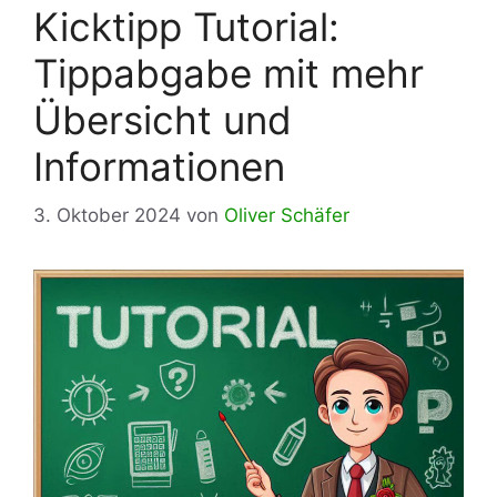
Kicktipp Tutorial:
Tippabgabe mit mehr
Übersicht und
Informationen
3. Oktober 2024
von
Oliver Schäfer