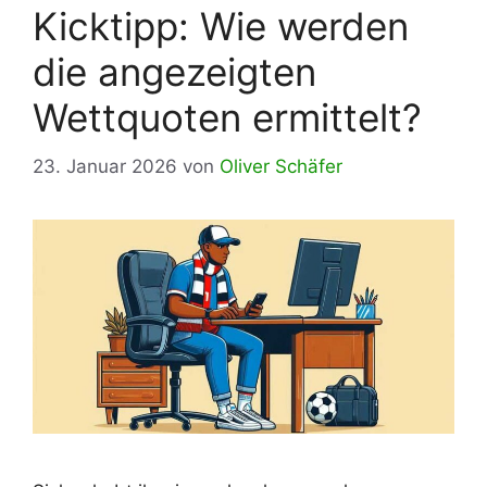
Kicktipp: Wie werden
die angezeigten
Wettquoten ermittelt?
23. Januar 2026
von
Oliver Schäfer