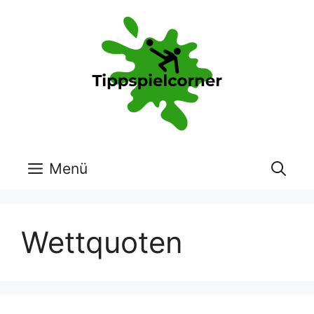
Zum
Inhalt
springen
Menü
Wettquoten