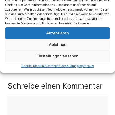
Um dir ein optimales Erlebnis zu bieten, verwenden wir Technologien wie
Cookies, um Geräteinformationen zu speichern und/oder darauf
zuzugreifen. Wenn du diesen Technologien zustimmst, können wir Daten
Kategorien
Blog
,
Kicktipp
wie das Surfverhalten oder eindeutige IDs auf dieser Website verarbeiten.
Schlagwörter
Kicktipp
,
Quoten
,
Tippabgabe
,
Tippspiel
,
Wenn du deine Zustimmung nicht erteilst oder zurückziehst, können
bestimmte Merkmale und Funktionen beeinträchtigt werden.
Wettquoten
Akzeptieren
Telekom gibt die ersten Exklusivspiele der
WM bekannt
Ablehnen
Eurovision Song Contest (ESC) 2026
Einstellungen ansehen
Tippspiel
Cookie-Richtlinie
Datenschutzerklärung
Impressum
Schreibe einen Kommentar
Kommentar