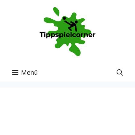
Zum
Inhalt
springen
Menü