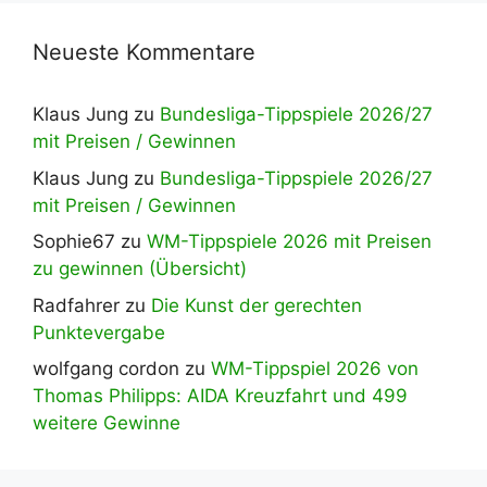
Neueste Kommentare
Klaus Jung
zu
Bundesliga-Tippspiele 2026/27
mit Preisen / Gewinnen
Klaus Jung
zu
Bundesliga-Tippspiele 2026/27
mit Preisen / Gewinnen
Sophie67
zu
WM-Tippspiele 2026 mit Preisen
zu gewinnen (Übersicht)
Radfahrer
zu
Die Kunst der gerechten
Punktevergabe
wolfgang cordon
zu
WM-Tippspiel 2026 von
Thomas Philipps: AIDA Kreuzfahrt und 499
weitere Gewinne