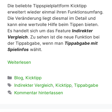
Die beliebte Tippspielplattform Kicktipp
erweitert wieder einmal ihren Funktionsumfang.
Die Veränderung liegt diesmal im Detail und
kann eine wertvolle Hilfe beim Tippen bieten.
Es handelt sich um das Feature
Indirekter
Vergleich
. Zu sehen ist die neue Funktion bei
der Tippabgabe, wenn man
Tippabgabe mit
Spielinfos
wählt.
Weiterlesen
Kategorien
Blog
,
Kicktipp
Schlagwörter
Indirekter Vergleich
,
Kicktipp
,
Tippabgabe
Kommentar hinterlassen