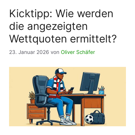
Kicktipp: Wie werden
die angezeigten
Wettquoten ermittelt?
23. Januar 2026
von
Oliver Schäfer