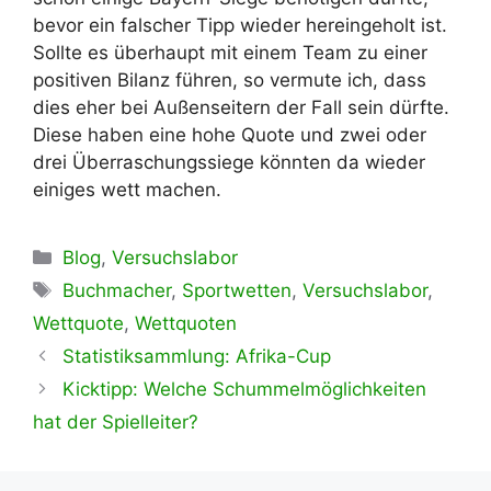
bevor ein falscher Tipp wieder hereingeholt ist.
Sollte es überhaupt mit einem Team zu einer
positiven Bilanz führen, so vermute ich, dass
dies eher bei Außenseitern der Fall sein dürfte.
Diese haben eine hohe Quote und zwei oder
drei Überraschungssiege könnten da wieder
einiges wett machen.
Kategorien
Blog
,
Versuchslabor
Schlagwörter
Buchmacher
,
Sportwetten
,
Versuchslabor
,
Wettquote
,
Wettquoten
Statistiksammlung: Afrika-Cup
Kicktipp: Welche Schummelmöglichkeiten
hat der Spielleiter?