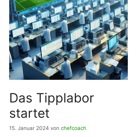
Das Tipplabor
startet
15. Januar 2024
von
chefcoach