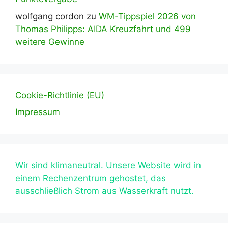
wolfgang cordon
zu
WM-Tippspiel 2026 von
Thomas Philipps: AIDA Kreuzfahrt und 499
weitere Gewinne
Cookie-Richtlinie (EU)
Impressum
Wir sind klimaneutral. Unsere Website wird in
einem Rechenzentrum gehostet, das
ausschließlich Strom aus Wasserkraft nutzt.