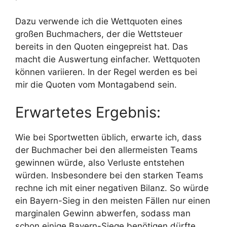
Dazu verwende ich die Wettquoten eines
großen Buchmachers, der die Wettsteuer
bereits in den Quoten eingepreist hat. Das
macht die Auswertung einfacher. Wettquoten
können variieren. In der Regel werden es bei
mir die Quoten vom Montagabend sein.
Erwartetes Ergebnis:
Wie bei Sportwetten üblich, erwarte ich, dass
der Buchmacher bei den allermeisten Teams
gewinnen würde, also Verluste entstehen
würden. Insbesondere bei den starken Teams
rechne ich mit einer negativen Bilanz. So würde
ein Bayern-Sieg in den meisten Fällen nur einen
marginalen Gewinn abwerfen, sodass man
schon einige Bayern-Siege benötigen dürfte,