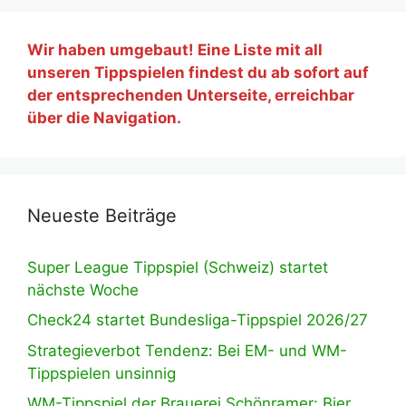
Wir haben umgebaut! Eine Liste mit all
unseren Tippspielen findest du ab sofort auf
der entsprechenden Unterseite, erreichbar
über die Navigation.
Neueste Beiträge
Super League Tippspiel (Schweiz) startet
nächste Woche
Check24 startet Bundesliga-Tippspiel 2026/27
Strategieverbot Tendenz: Bei EM- und WM-
Tippspielen unsinnig
WM-Tippspiel der Brauerei Schönramer: Bier