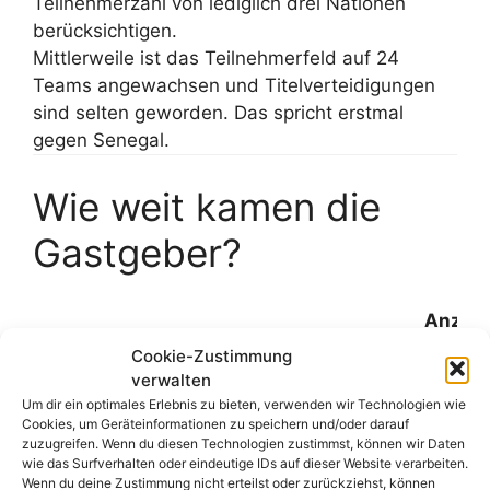
Teilnehmerzahl von lediglich drei Nationen
berücksichtigen.
Mittlerweile ist das Teilnehmerfeld auf 24
Teams angewachsen und Titelverteidigungen
sind selten geworden. Das spricht erstmal
gegen Senegal.
Wie weit kamen die
Gastgeber?
Anzahl
Teilnehm
Cookie-Zustimmung
Jahr
Gastgeber
Platzierung
/
verwalten
Bewerbe
Um dir ein optimales Erlebnis zu bieten, verwenden wir Technologien wie
Cookies, um Geräteinformationen zu speichern und/oder darauf
zuzugreifen. Wenn du diesen Technologien zustimmst, können wir Daten
1957
Sudan
3. Platz
3 / 4
wie das Surfverhalten oder eindeutige IDs auf dieser Website verarbeiten.
Wenn du deine Zustimmung nicht erteilst oder zurückziehst, können