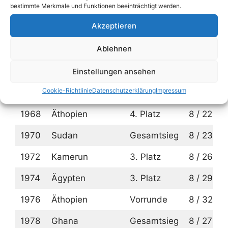
VA Republik
bestimmte Merkmale und Funktionen beeinträchtigt werden.
1959
(Ägypten /
Gesamtsieg
3 / 3
Akzeptieren
Syrien)
Ablehnen
1962
Äthopien
Gesamtsieg
4 / 9
1963
Ghana
Gesamtsieg
6 / 10
Einstellungen ansehen
Cookie-Richtlinie
Datenschutzerklärung
Impressum
1965
Tunesien
2. Platz
6 / 12
1968
Äthopien
4. Platz
8 / 22
1970
Sudan
Gesamtsieg
8 / 23
1972
Kamerun
3. Platz
8 / 26
1974
Ägypten
3. Platz
8 / 29
1976
Äthopien
Vorrunde
8 / 32
1978
Ghana
Gesamtsieg
8 / 27