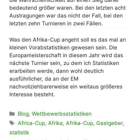
die Wahrscheinlichkeit auf einen Sieg daher
bedeutend größer waren. Bei den letzten acht
Austragungen war das nicht der Fall, bei den
letzten zehn Turnieren in zwei Fällen.
Was den Afrika-Cup angeht soll es das mal an
kleinen Vorabstatistiken gewesen sein. Die
Europameisterschaft in diesem Jahr wird das
nächste Turnier sein, zu dem ich Statistiken
erarbeiten werde, dann wohl deutlich
ausführlicher, da an der EM
nachvollziehbarerweise ein weitaus größeres
Interesse besteht.
Kategorien
Blog
,
Wettbewerbsstatistiken
Schlagwörter
Africa-Cup
,
Afrika
,
Afrika-Cup
,
Gastgeber
,
statistik