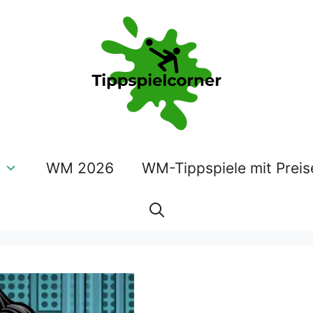
WM 2026
WM-Tippspiele mit Preis