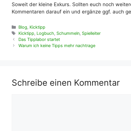
Soweit der kleine Exkurs. Sollten euch noch weiter
Kommentaren darauf ein und ergänze ggf. auch ger
Kategorien
Blog
,
Kicktipp
Schlagwörter
Kicktipp
,
Logbuch
,
Schummeln
,
Spielleiter
Das Tipplabor startet
Warum ich keine Tipps mehr nachtrage
Schreibe einen Kommentar
Kommentar