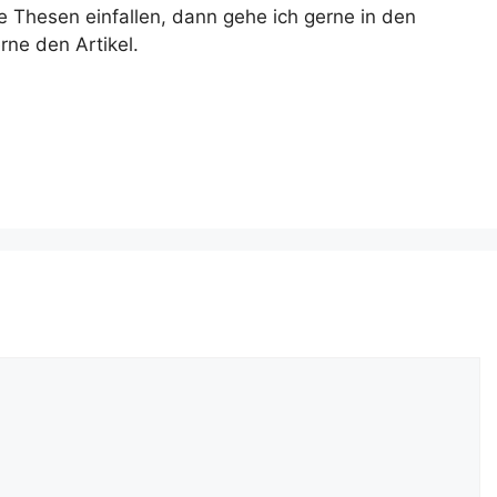
e Thesen einfallen, dann gehe ich gerne in den
ne den Artikel.