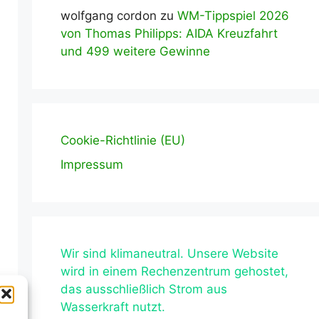
wolfgang cordon
zu
WM-Tippspiel 2026
von Thomas Philipps: AIDA Kreuzfahrt
und 499 weitere Gewinne
Cookie-Richtlinie (EU)
Impressum
Wir sind klimaneutral. Unsere Website
wird in einem Rechenzentrum gehostet,
das ausschließlich Strom aus
Wasserkraft nutzt.