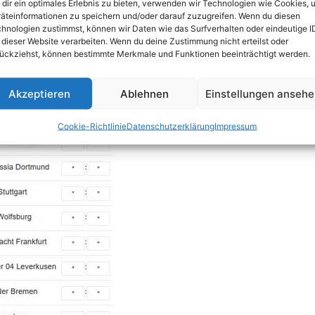
dir ein optimales Erlebnis zu bieten, verwenden wir Technologien wie Cookies, 
äteinformationen zu speichern und/oder darauf zuzugreifen. Wenn du diesen
hnologien zustimmst, können wir Daten wie das Surfverhalten oder eindeutige I
 dieser Website verarbeiten. Wenn du deine Zustimmung nicht erteilst oder
ückziehst, können bestimmte Merkmale und Funktionen beeinträchtigt werden.
Akzeptieren
Ablehnen
Einstellungen anseh
Cookie-Richtlinie
Datenschutzerklärung
Impressum