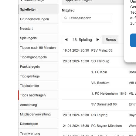
Um 
Ger
Tec
auf
zur