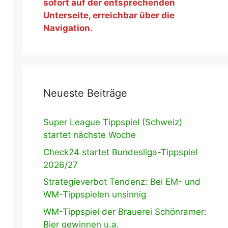
sofort auf der entsprechenden
Unterseite, erreichbar über die
Navigation.
Neueste Beiträge
Super League Tippspiel (Schweiz)
startet nächste Woche
Check24 startet Bundesliga-Tippspiel
2026/27
Strategieverbot Tendenz: Bei EM- und
WM-Tippspielen unsinnig
WM-Tippspiel der Brauerei Schönramer:
Bier gewinnen u.a.