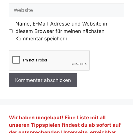
Adresse
Website
Name, E-Mail-Adresse und Website in
diesem Browser für meinen nächsten
Kommentar speichern.
Wir haben umgebaut! Eine Liste mit all
unseren Tippspielen findest du ab sofort auf
der entsprechenden Unterseite, erreichbar