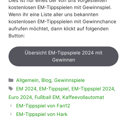
Dies ist nur eines der von uns vorgestellten
kostenlosen EM-Tippspielen mit Gewinnspiel.
Wenn ihr eine Liste aller uns bekannten
kostenlosen EM-Tippspielen mit Gewinnchance
aufrufen möchtet, dann klickt auf folgenden
Button:
Übersicht EM-Tippspiele 2024 mit
Gewinnen
Kategorien
Allgemein
,
Blog
,
Gewinnspiele
Schlagwörter
EM 2024
,
EM-Tippspiel
,
EM-Tippspiel 2024
,
Euro 2024
,
Fußball EM
,
Kaffeevollautomat
EM-Tippspiel von Fan12
EM-Tippspiel von Hark