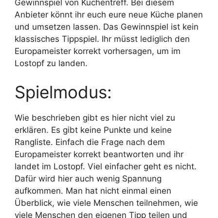
Gewinnspiel von Küchentreff. Bei diesem
Anbieter könnt ihr euch eure neue Küche planen
und umsetzen lassen. Das Gewinnspiel ist kein
klassisches Tippspiel. Ihr müsst lediglich den
Europameister korrekt vorhersagen, um im
Lostopf zu landen.
Spielmodus:
Wie beschrieben gibt es hier nicht viel zu
erklären. Es gibt keine Punkte und keine
Rangliste. Einfach die Frage nach dem
Europameister korrekt beantworten und ihr
landet im Lostopf. Viel einfacher geht es nicht.
Dafür wird hier auch wenig Spannung
aufkommen. Man hat nicht einmal einen
Überblick, wie viele Menschen teilnehmen, wie
viele Menschen den eigenen Tipp teilen und