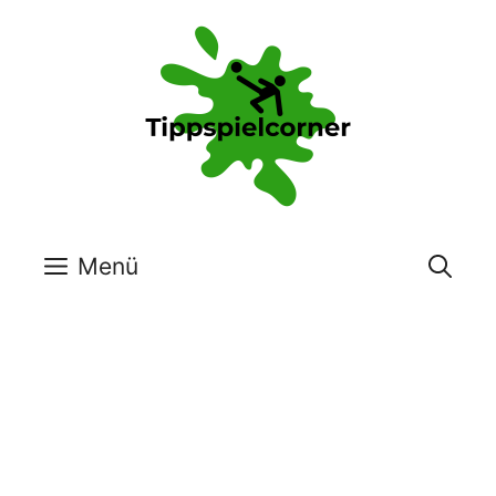
Zum
Inhalt
springen
Menü