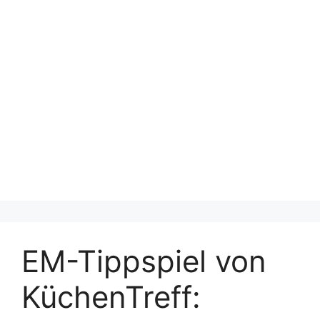
EM-Tippspiel von
KüchenTreff: