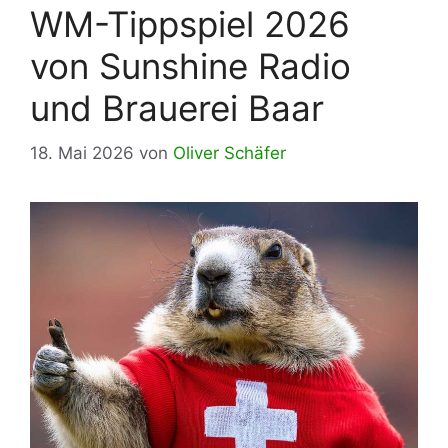
WM-Tippspiel 2026
von Sunshine Radio
und Brauerei Baar
18. Mai 2026
von
Oliver Schäfer