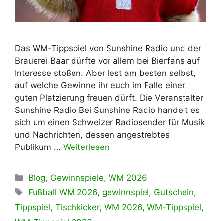
Das WM-Tippspiel von Sunshine Radio und der
Brauerei Baar dürfte vor allem bei Bierfans auf
Interesse stoßen. Aber lest am besten selbst,
auf welche Gewinne ihr euch im Falle einer
guten Platzierung freuen dürft. Die Veranstalter
Sunshine Radio Bei Sunshine Radio handelt es
sich um einen Schweizer Radiosender für Musik
und Nachrichten, dessen angestrebtes
Publikum …
Weiterlesen
Kategorien
Blog
,
Gewinnspiele
,
WM 2026
Schlagwörter
Fußball WM 2026
,
gewinnspiel
,
Gutschein
,
Tippspiel
,
Tischkicker
,
WM 2026
,
WM-Tippspiel
,