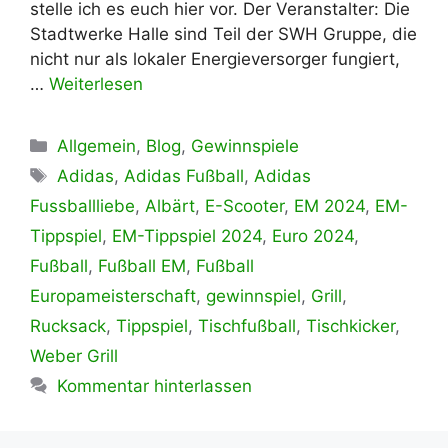
stelle ich es euch hier vor. Der Veranstalter: Die
Stadtwerke Halle sind Teil der SWH Gruppe, die
nicht nur als lokaler Energieversorger fungiert,
…
Weiterlesen
Kategorien
Allgemein
,
Blog
,
Gewinnspiele
Schlagwörter
Adidas
,
Adidas Fußball
,
Adidas
Fussballliebe
,
Albärt
,
E-Scooter
,
EM 2024
,
EM-
Tippspiel
,
EM-Tippspiel 2024
,
Euro 2024
,
Fußball
,
Fußball EM
,
Fußball
Europameisterschaft
,
gewinnspiel
,
Grill
,
Rucksack
,
Tippspiel
,
Tischfußball
,
Tischkicker
,
Weber Grill
Kommentar hinterlassen