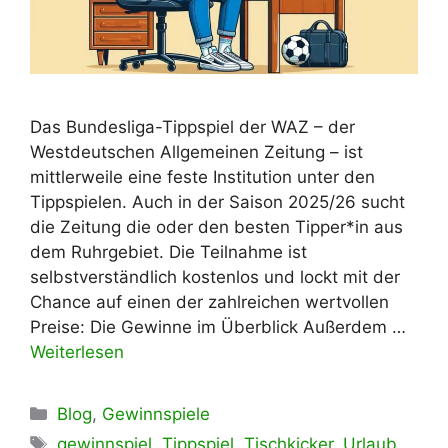
Das Bundesliga-Tippspiel der WAZ – der
Westdeutschen Allgemeinen Zeitung – ist
mittlerweile eine feste Institution unter den
Tippspielen. Auch in der Saison 2025/26 sucht
die Zeitung die oder den besten Tipper*in aus
dem Ruhrgebiet. Die Teilnahme ist
selbstverständlich kostenlos und lockt mit der
Chance auf einen der zahlreichen wertvollen
Preise: Die Gewinne im Überblick Außerdem …
Weiterlesen
Kategorien
Blog
,
Gewinnspiele
Schlagwörter
gewinnspiel
,
Tippspiel
,
Tischkicker
,
Urlaub