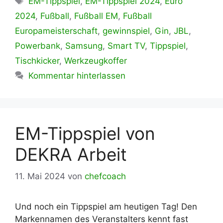
EM-Tippspiel
,
EM-Tippspiel 2024
,
Euro
2024
,
Fußball
,
Fußball EM
,
Fußball
Europameisterschaft
,
gewinnspiel
,
Gin
,
JBL
,
Powerbank
,
Samsung
,
Smart TV
,
Tippspiel
,
Tischkicker
,
Werkzeugkoffer
Kommentar hinterlassen
EM-Tippspiel von
DEKRA Arbeit
11. Mai 2024
von
chefcoach
Und noch ein Tippspiel am heutigen Tag! Den
Markennamen des Veranstalters kennt fast