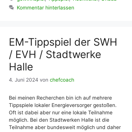
Kommentar hinterlassen
EM-Tippspiel der SWH
/ EVH / Stadtwerke
Halle
4. Juni 2024
von
chefcoach
Bei meinen Recherchen bin ich auf mehrere
Tippspiele lokaler Energieversorger gestoßen.
Oft ist dabei aber nur eine lokale Teilnahme
möglich. Bei den Stadtwerken Halle ist die
Teilnahme aber bundesweit möglich und daher