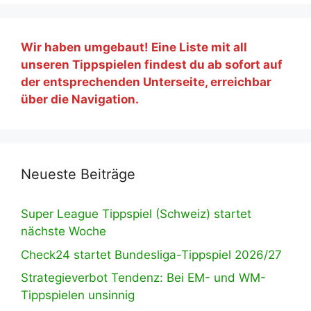
Wir haben umgebaut! Eine Liste mit all
unseren Tippspielen findest du ab sofort auf
der entsprechenden Unterseite, erreichbar
über die Navigation.
Neueste Beiträge
Super League Tippspiel (Schweiz) startet
nächste Woche
Check24 startet Bundesliga-Tippspiel 2026/27
Strategieverbot Tendenz: Bei EM- und WM-
Tippspielen unsinnig