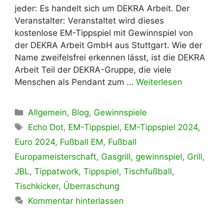
jeder: Es handelt sich um DEKRA Arbeit. Der
Veranstalter: Veranstaltet wird dieses
kostenlose EM-Tippspiel mit Gewinnspiel von
der DEKRA Arbeit GmbH aus Stuttgart. Wie der
Name zweifelsfrei erkennen lässt, ist die DEKRA
Arbeit Teil der DEKRA-Gruppe, die viele
Menschen als Pendant zum …
Weiterlesen
Kategorien
Allgemein
,
Blog
,
Gewinnspiele
Schlagwörter
Echo Dot
,
EM-Tippspiel
,
EM-Tippspiel 2024
,
Euro 2024
,
Fußball EM
,
Fußball
Europameisterschaft
,
Gasgrill
,
gewinnspiel
,
Grill
,
JBL
,
Tippatwork
,
Tippspiel
,
Tischfußball
,
Tischkicker
,
Überraschung
Kommentar hinterlassen