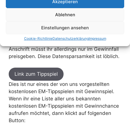
Teilnahme:
Akzeptieren
Ablehnen
Der Veranstalter hostet sein Tippspiel beim
Anbieter EMkick.eu. Dort benötigt ihr einen
Einstellungen ansehen
kostenlosen Account, um teilzunehmen. Die
Cookie-Richtlinie
Datenschutzerklärung
Impressum
Angabe eures Namens ist notwendig, eure
Anschrift müsst ihr allerdings nur im Gewinnfall
preisgeben. Diese Datensparsamkeit ist löblich.
Link zum Tippspiel
Dies ist nur eines der von uns vorgestellten
kostenlosen EM-Tippspielen mit Gewinnspiel.
Wenn ihr eine Liste aller uns bekannten
kostenlosen EM-Tippspielen mit Gewinnchance
aufrufen möchtet, dann klickt auf folgenden
Button: