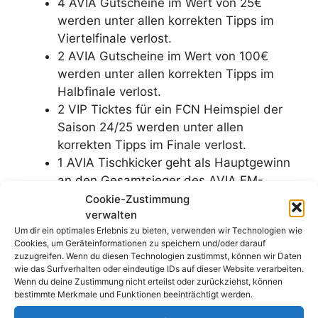
4 AVIA Gutscheine im Wert von 25€
werden unter allen korrekten Tipps im
Viertelfinale verlost.
2 AVIA Gutscheine im Wert von 100€
werden unter allen korrekten Tipps im
Halbfinale verlost.
2 VIP Ticktes für ein FCN Heimspiel der
Saison 24/25 werden unter allen
korrekten Tipps im Finale verlost.
1 AVIA Tischkicker geht als Hauptgewinn
an den Gesamtsieger des AVIA EM-
Tippspiels.
Cookie-Zustimmung
verwalten
Um dir ein optimales Erlebnis zu bieten, verwenden wir Technologien wie
Für die Bonusfrage nach dem korrekten
Cookies, um Geräteinformationen zu speichern und/oder darauf
Europameister wird ein 100 Euro Tankgutschein
zuzugreifen. Wenn du diesen Technologien zustimmst, können wir Daten
für AVIA verlost, ebenso für die Frage, wie weit
wie das Surfverhalten oder eindeutige IDs auf dieser Website verarbeiten.
Wenn du deine Zustimmung nicht erteilst oder zurückziehst, können
die deutsche Nationalmannschaft kommt.
bestimmte Merkmale und Funktionen beeinträchtigt werden.