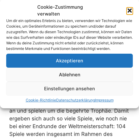
Cookie-Zustimmung
verwalten
Um dir ein optimales Erlebnis zu bieten, verwenden wir Technologien wie
Cookies, um Geräteinformationen zu speichern und/oder darauf
zuzugreifen. Wenn du diesen Technologien zustimmst, können wir Daten
wie das Surfverhalten oder eindeutige IDs auf dieser Website verarbeiten.
Wenn du deine Zustimmung nicht erteilst oder zurückziehst, können
bestimmte Merkmale und Funktionen beeinträchtigt werden.
Akzeptieren
Das Jahr 2026 hat begonnen und damit auch
Ablehnen
ein neues WM-Jahr! Im Sommer findet die
Weltmeisterschaft in drei Ländern statt: Mexiko,
Einstellungen ansehen
Kanada und den USA. Das Turnier ist so groß
Cookie-Richtlinie
Datenschutzerklärung
Impressum
wie nie zuvor, denn erstmals treten 48 Nationen
an und spielen um die begehrte Trophäe. Damit
ergeben sich auch so viele Spiele, wie noch nie
bei einer Endrunde der Weltmeisterschaft: 104
Spiele werden insgesamt im Rahmen des