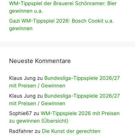
WM-Tippspiel der Brauerei Schönramer: Bier
gewinnen u.a.
Gazi WM-Tippspiel 2026: Bosch Cookit u.a.
gewinnen
Neueste Kommentare
Klaus Jung
zu
Bundesliga-Tippspiele 2026/27
mit Preisen / Gewinnen
Klaus Jung
zu
Bundesliga-Tippspiele 2026/27
mit Preisen / Gewinnen
Sophie67
zu
WM-Tippspiele 2026 mit Preisen
zu gewinnen (Übersicht)
Radfahrer
zu
Die Kunst der gerechten