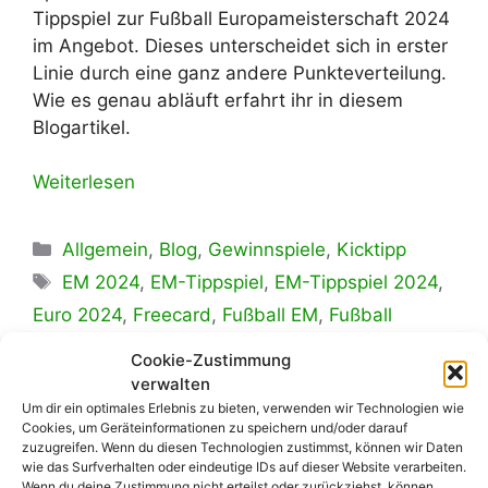
Tippspiel zur Fußball Europameisterschaft 2024
im Angebot. Dieses unterscheidet sich in erster
Linie durch eine ganz andere Punkteverteilung.
Wie es genau abläuft erfahrt ihr in diesem
Blogartikel.
Weiterlesen
Kategorien
Allgemein
,
Blog
,
Gewinnspiele
,
Kicktipp
Schlagwörter
EM 2024
,
EM-Tippspiel
,
EM-Tippspiel 2024
,
Euro 2024
,
Freecard
,
Fußball EM
,
Fußball
Europameisterschaft
,
gewinnen
,
gewinnspiel
,
Cookie-Zustimmung
PommesBratzek
,
Quoten
,
Quotenregel
,
verwalten
Um dir ein optimales Erlebnis zu bieten, verwenden wir Technologien wie
Quotenregelung
,
Tippspiel
Cookies, um Geräteinformationen zu speichern und/oder darauf
2 Kommentare
zuzugreifen. Wenn du diesen Technologien zustimmst, können wir Daten
wie das Surfverhalten oder eindeutige IDs auf dieser Website verarbeiten.
Wenn du deine Zustimmung nicht erteilst oder zurückziehst, können