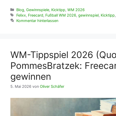
Kategorien
Blog
,
Gewinnspiele
,
Kicktipp
,
WM 2026
Schlagwörter
Felixx
,
Freecard
,
Fußball WM 2026
,
gewinnspiel
,
Kicktipp
Kommentar hinterlassen
WM-Tippspiel 2026 (Quo
PommesBratzek: Freecar
gewinnen
5. Mai 2026
von
Oliver Schäfer