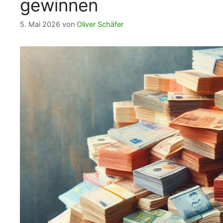
gewinnen
5. Mai 2026
von
Oliver Schäfer