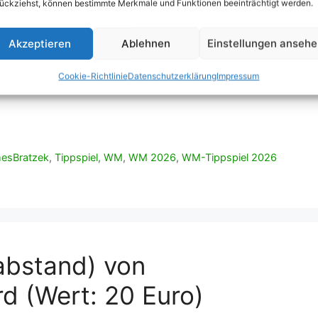
ückziehst, können bestimmte Merkmale und Funktionen beeinträchtigt werden.
private Spieleiter Preise, so auch der private
zwei WM-Tippspiele mit der Chance auf einen Preis. In
Akzeptieren
Ablehnen
Einstellungen anseh
uotenregelung vor. In
seinem zweiten WM-Tippspiel
Cookie-Richtlinie
Datenschutzerklärung
Impressum
esBratzek
,
Tippspiel
,
WM
,
WM 2026
,
WM-Tippspiel 2026
abstand) von
d (Wert: 20 Euro)