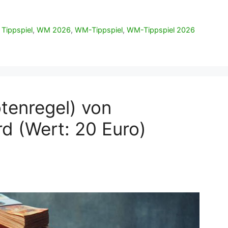
,
Tippspiel
,
WM 2026
,
WM-Tippspiel
,
WM-Tippspiel 2026
tenregel) von
d (Wert: 20 Euro)