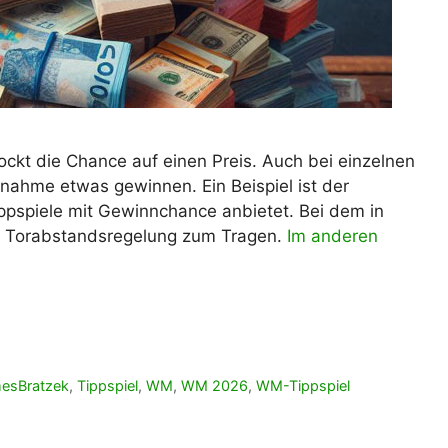
ockt die Chance auf einen Preis. Auch bei einzelnen
eilnahme etwas gewinnen. Ein Beispiel ist der
ppspiele mit Gewinnchance anbietet. Bei dem in
ie Torabstandsregelung zum Tragen.
Im anderen
esBratzek
,
Tippspiel
,
WM
,
WM 2026
,
WM-Tippspiel