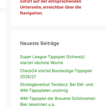
sofort auf der entsprechenden
Unterseite, erreichbar über die
Navigation.
Neueste Beiträge
Super League Tippspiel (Schweiz)
startet nächste Woche
Check24 startet Bundesliga-Tippspiel
2026/27
Strategieverbot Tendenz: Bei EM- und
WM-Tippspielen unsinnig
WM-Tippspiel der Brauerei Schönramer:
Bier gewinnen u.a.