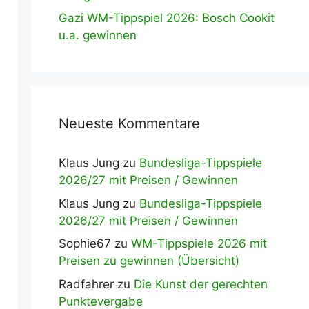
Gazi WM-Tippspiel 2026: Bosch Cookit
u.a. gewinnen
Neueste Kommentare
Klaus Jung
zu
Bundesliga-Tippspiele
2026/27 mit Preisen / Gewinnen
Klaus Jung
zu
Bundesliga-Tippspiele
2026/27 mit Preisen / Gewinnen
Sophie67
zu
WM-Tippspiele 2026 mit
Preisen zu gewinnen (Übersicht)
Radfahrer
zu
Die Kunst der gerechten
Punktevergabe