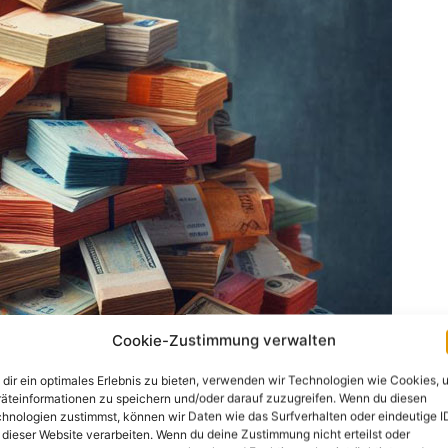
Cookie-Zustimmung verwalten
dir ein optimales Erlebnis zu bieten, verwenden wir Technologien wie Cookies, 
äteinformationen zu speichern und/oder darauf zuzugreifen. Wenn du diesen
hnologien zustimmst, können wir Daten wie das Surfverhalten oder eindeutige I
 dieser Website verarbeiten. Wenn du deine Zustimmung nicht erteilst oder
all WM 2026, bei denen ihr etwas gewinnen könnt,