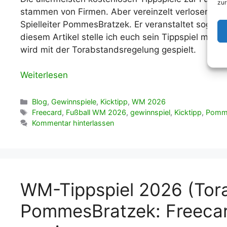
zur
stammen von Firmen. Aber vereinzelt verlosen auch 
Spielleiter PommesBratzek. Er veranstaltet sogar 
diesem Artikel stelle ich euch sein Tippspiel mit Q
wird mit der Torabstandsregelung gespielt.
Weiterlesen
Kategorien
Blog
,
Gewinnspiele
,
Kicktipp
,
WM 2026
Schlagwörter
Freecard
,
Fußball WM 2026
,
gewinnspiel
,
Kicktipp
,
Pomm
Kommentar hinterlassen
WM-Tippspiel 2026 (Tor
PommesBratzek: Freecar