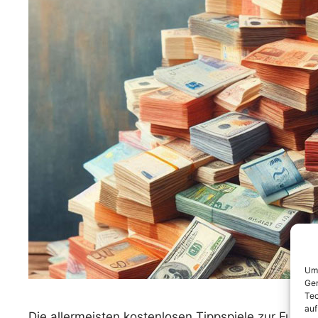
Um 
Ger
Tec
auf
Die allermeisten kostenlosen Tippspiele zur Fußb