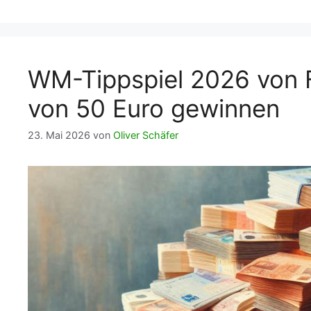
WM-Tippspiel 2026 von F
von 50 Euro gewinnen
23. Mai 2026
von
Oliver Schäfer