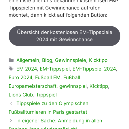
eine Liste aller uns bekannten kostenlosen EM-
Tippspielen mit Gewinnchance aufrufen
möchtet, dann klickt auf folgenden Button:
Übersicht der kostenlosen EM-Tippspiele
2024 mit Gewinnchance
Kategorien
Allgemein
,
Blog
,
Gewinnspiele
,
Kicktipp
Schlagwörter
EM 2024
,
EM-Tippspiel
,
EM-Tippspiel 2024
,
Euro 2024
,
Fußball EM
,
Fußball
Europameisterschaft
,
gewinnspiel
,
Kicktipp
,
Lions Club
,
Tippspiel
Tippspiele zu den Olympischen
Fußballturnieren in Paris gestartet
In eigener Sache: Anmeldung in allen