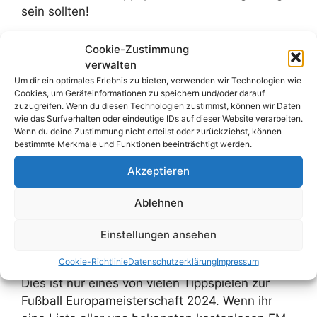
sein sollten!
Teilnahme
Cookie-Zustimmung
verwalten
Um dir ein optimales Erlebnis zu bieten, verwenden wir Technologien wie
Um mitspielen zu können, benötigt ihr einen
Cookies, um Geräteinformationen zu speichern und/oder darauf
zuzugreifen. Wenn du diesen Technologien zustimmst, können wir Daten
kostenlosen Account bei Kicktipp. Der Lions
wie das Surfverhalten oder eindeutige IDs auf dieser Website verarbeiten.
Club hat ein Profipaket bei Kicktipp gebucht,
Wenn du deine Zustimmung nicht erteilst oder zurückziehst, können
sodass das Teilnehmerlimit wahrscheinlich nicht
bestimmte Merkmale und Funktionen beeinträchtigt werden.
erreicht werden wird.
Akzeptieren
Die Anmeldung ist bis 14. Juni, also bis
Ablehnen
Turnierbeginn, möglich.
Einstellungen ansehen
Link zum Tippspiel
Cookie-Richtlinie
Datenschutzerklärung
Impressum
Dies ist nur eines von vielen Tippspielen zur
Fußball Europameisterschaft 2024. Wenn ihr