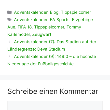
Kategorien
Adventskalender
,
Blog
,
Tippspielcorner
Schlagwörter
Adventskalender
,
EA Sports
,
Erzgebirge
Aue
,
FIFA 18
,
Tippspielcorner
,
Tommy
Käßemodel
,
Zeugwart
Adventskalender (7): Das Stadion auf der
Ländergrenze: Deva Stadium
Adventskalender (9): 149:0 – die höchste
Niederlage der Fußballgeschichte
Schreibe einen Kommentar
Kommentar