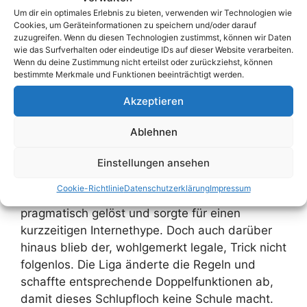
eigentlichen Rolle als Zeugwart und seinem
Um dir ein optimales Erlebnis zu bieten, verwenden wir Technologien wie
Status im Spiel machte ihn unter Fans zur
Cookies, um Geräteinformationen zu speichern und/oder darauf
Kultfigur. Viele Spieler suchten gezielt nach ihm,
zuzugreifen. Wenn du diesen Technologien zustimmst, können wir Daten
wie das Surfverhalten oder eindeutige IDs auf dieser Website verarbeiten.
stellten ihn in Karrieremodi auf oder erzählten
Wenn du deine Zustimmung nicht erteilst oder zurückziehst, können
seine Geschichte in sozialen Medien.
bestimmte Merkmale und Funktionen beeinträchtigt werden.
Akzeptieren
Folgen von Aues Trick
Ablehnen
17
Einstellungen ansehen
Der Trick von Erzgebirge Aue war raffiniert und
Cookie-Richtlinie
Datenschutzerklärung
Impressum
genial. Ein großes Problem wurde einfach und
pragmatisch gelöst und sorgte für einen
kurzzeitigen Internethype. Doch auch darüber
hinaus blieb der, wohlgemerkt legale, Trick nicht
folgenlos. Die Liga änderte die Regeln und
schaffte entsprechende Doppelfunktionen ab,
damit dieses Schlupfloch keine Schule macht.