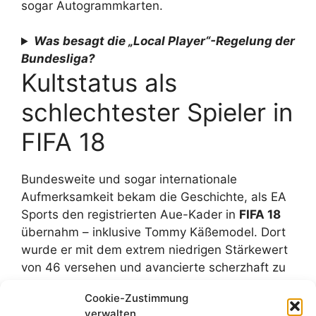
sogar Autogrammkarten.
Was besagt die „Local Player“-Regelung der
Bundesliga?
Kultstatus als
schlechtester Spieler in
FIFA 18
Bundesweite und sogar internationale
Aufmerksamkeit bekam die Geschichte, als EA
Sports den registrierten Aue-Kader in
FIFA 18
übernahm – inklusive Tommy Käßemodel. Dort
wurde er mit dem extrem niedrigen Stärkewert
von 46 versehen und avancierte scherzhaft zu
einem der „schlechtesten Profis“ im Spiel.
Cookie-Zustimmung
Genau diese Diskrepanz zwischen seiner
verwalten