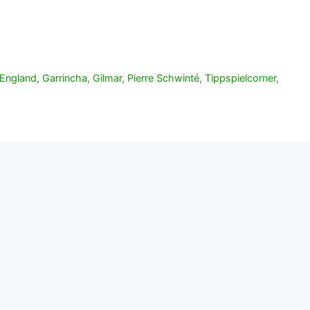
England
,
Garrincha
,
Gilmar
,
Pierre Schwinté
,
Tippspielcorner
,