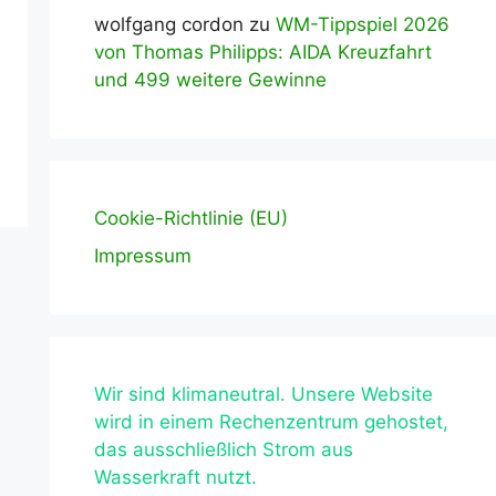
wolfgang cordon
zu
WM-Tippspiel 2026
von Thomas Philipps: AIDA Kreuzfahrt
und 499 weitere Gewinne
Cookie-Richtlinie (EU)
Impressum
Wir sind klimaneutral. Unsere Website
wird in einem Rechenzentrum gehostet,
das ausschließlich Strom aus
Wasserkraft nutzt.