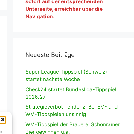
sofort auf der entsprechenden
Unterseite, erreichbar über die
Navigation.
Neueste Beiträge
Super League Tippspiel (Schweiz)
startet nächste Woche
Check24 startet Bundesliga-Tippspiel
2026/27
Strategieverbot Tendenz: Bei EM- und
WM-Tippspielen unsinnig
WM-Tippspiel der Brauerei Schönramer:
Bier gewinnen u.a.
um