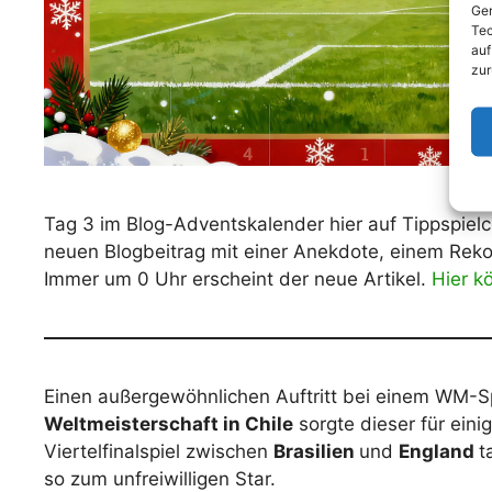
Ger
Tec
auf
zur
Tag 3 im Blog-Adventskalender hier auf Tippspielc
neuen Blogbeitrag mit einer Anekdote, einem Reko
Immer um 0 Uhr erscheint der neue Artikel.
Hier k
Einen außergewöhnlichen Auftritt bei einem WM-Spi
Weltmeisterschaft in Chile
sorgte dieser für ein
Viertelfinalspiel zwischen
Brasilien
und
England
t
so zum unfreiwilligen Star.