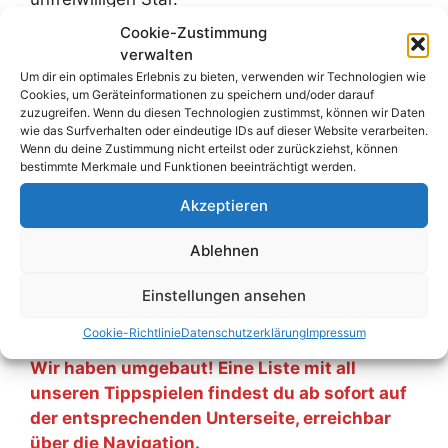
Cookie-Zustimmung
Weiterlesen
verwalten
Um dir ein optimales Erlebnis zu bieten, verwenden wir Technologien wie
Cookies, um Geräteinformationen zu speichern und/oder darauf
Kategorien
Adventskalender
,
Blog
,
Tippspielcorner
zuzugreifen. Wenn du diesen Technologien zustimmst, können wir Daten
wie das Surfverhalten oder eindeutige IDs auf dieser Website verarbeiten.
Schlagwörter
Adventskalender
,
Bobby Charlton
,
Brasilien
,
Wenn du deine Zustimmung nicht erteilst oder zurückziehst, können
bestimmte Merkmale und Funktionen beeinträchtigt werden.
Elza Soares
,
England
,
Garrincha
,
Gilmar
,
Pierre
Schwinté
,
Tippspielcorner
,
Viña del Mar
,
WM
Akzeptieren
1962
,
Zito
Ablehnen
Kommentar hinterlassen
Einstellungen ansehen
Cookie-Richtlinie
Datenschutzerklärung
Impressum
Wir haben umgebaut! Eine Liste mit all
unseren Tippspielen findest du ab sofort auf
der entsprechenden Unterseite, erreichbar
über die Navigation.