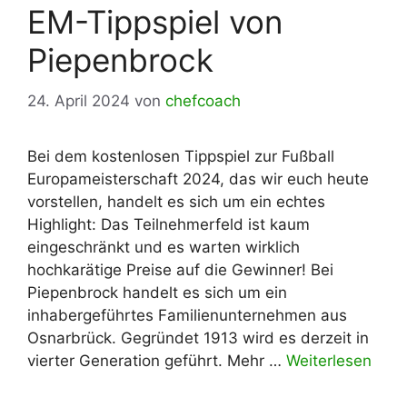
EM-Tippspiel von
Piepenbrock
24. April 2024
von
chefcoach
Bei dem kostenlosen Tippspiel zur Fußball
Europameisterschaft 2024, das wir euch heute
vorstellen, handelt es sich um ein echtes
Highlight: Das Teilnehmerfeld ist kaum
eingeschränkt und es warten wirklich
hochkarätige Preise auf die Gewinner! Bei
Piepenbrock handelt es sich um ein
inhabergeführtes Familienunternehmen aus
Osnarbrück. Gegründet 1913 wird es derzeit in
vierter Generation geführt. Mehr …
Weiterlesen