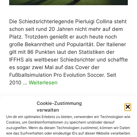
Die Schiedsrichterlegende Pierluigi Collina steht
schon seit rund 20 Jahren nicht mehr auf dem
Platz. Trotzdem genießt er auch heute noch
große Bekanntheit und Popularität. Der Italiener
gilt mit 86 Punkten laut den Statistiken der
IFFHS als weltbeser Schiedsrichter und schaffte
es sogar zwei Mal auf das Cover der
Fußballsimulation Pro Evolution Soccer. Seit
2010 …
Weiterlesen
Kategorien
Allgemein
,
Blog
Cookie-Zustimmung
Schlagwörter
verwalten
Collina
,
Elfmeter
,
Pierluigi Collina
,
Um dir ein optimales Erlebnis zu bieten, verwenden wir Technologien wie
Regeländerung
,
Schiedsrichter
,
Strafstoß
Cookies, um Geräteinformationen zu speichern und/oder darauf
zuzugreifen. Wenn du diesen Technologien zustimmst, können wir Daten
1 Kommentar
wie das Surfverhalten oder eindeutige IDs auf dieser Website verarbeiten.