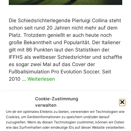
Die Schiedsrichterlegende Pierluigi Collina steht
schon seit rund 20 Jahren nicht mehr auf dem
Platz. Trotzdem genießt er auch heute noch
große Bekanntheit und Popularität. Der Italiener
gilt mit 86 Punkten laut den Statistiken der
IFFHS als weltbeser Schiedsrichter und schaffte
es sogar zwei Mal auf das Cover der
Fußballsimulation Pro Evolution Soccer. Seit
2010 …
Weiterlesen
Kategorien
Allgemein
,
Blog
Cookie-Zustimmung
Schlagwörter
verwalten
Collina
,
Elfmeter
,
Pierluigi Collina
,
Um dir ein optimales Erlebnis zu bieten, verwenden wir Technologien wie
Regeländerung
,
Schiedsrichter
,
Strafstoß
Cookies, um Geräteinformationen zu speichern und/oder darauf
zuzugreifen. Wenn du diesen Technologien zustimmst, können wir Daten
1 Kommentar
wie das Surfverhalten oder eindeutige IDs auf dieser Website verarbeiten.