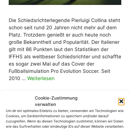
Die Schiedsrichterlegende Pierluigi Collina steht
schon seit rund 20 Jahren nicht mehr auf dem
Platz. Trotzdem genießt er auch heute noch
große Bekanntheit und Popularität. Der Italiener
gilt mit 86 Punkten laut den Statistiken der
IFFHS als weltbeser Schiedsrichter und schaffte
es sogar zwei Mal auf das Cover der
Fußballsimulation Pro Evolution Soccer. Seit
2010 …
Weiterlesen
Kategorien
Allgemein
,
Blog
Cookie-Zustimmung
Schlagwörter
verwalten
Collina
,
Elfmeter
,
Pierluigi Collina
,
Um dir ein optimales Erlebnis zu bieten, verwenden wir Technologien wie
Regeländerung
,
Schiedsrichter
,
Strafstoß
Cookies, um Geräteinformationen zu speichern und/oder darauf
zuzugreifen. Wenn du diesen Technologien zustimmst, können wir Daten
1 Kommentar
wie das Surfverhalten oder eindeutige IDs auf dieser Website verarbeiten.