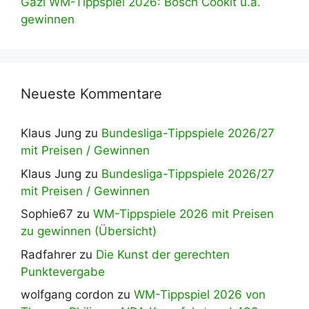
Gazi WM-Tippspiel 2026: Bosch Cookit u.a.
gewinnen
Neueste Kommentare
Klaus Jung
zu
Bundesliga-Tippspiele 2026/27
mit Preisen / Gewinnen
Klaus Jung
zu
Bundesliga-Tippspiele 2026/27
mit Preisen / Gewinnen
Sophie67
zu
WM-Tippspiele 2026 mit Preisen
zu gewinnen (Übersicht)
Radfahrer
zu
Die Kunst der gerechten
Punktevergabe
wolfgang cordon
zu
WM-Tippspiel 2026 von