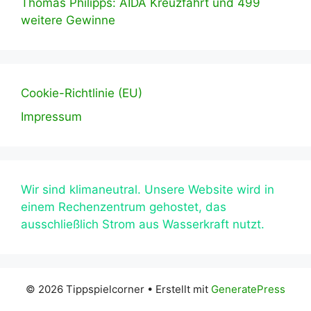
Thomas Philipps: AIDA Kreuzfahrt und 499
weitere Gewinne
Cookie-Richtlinie (EU)
Impressum
Wir sind klimaneutral. Unsere Website wird in
einem Rechenzentrum gehostet, das
ausschließlich Strom aus Wasserkraft nutzt.
© 2026 Tippspielcorner
• Erstellt mit
GeneratePress