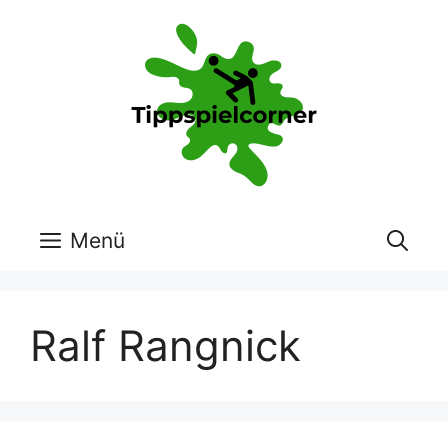
Zum
Inhalt
springen
Menü
Ralf Rangnick