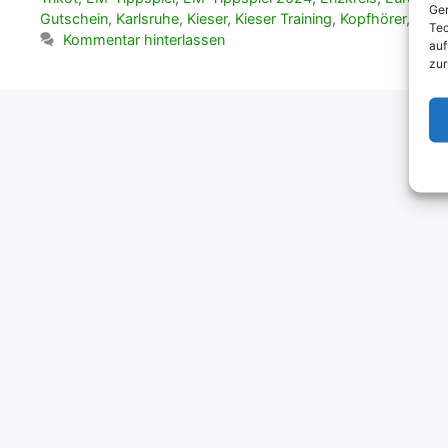
Ger
Gutschein
,
Karlsruhe
,
Kieser
,
Kieser Training
,
Kopfhörer
,
KSC
Tec
Kommentar hinterlassen
auf
zur