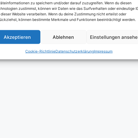
äteinformationen zu speichern und/oder darauf zuzugreifen. Wenn du diesen
,
Ortenaukreis
,
Pforzheim
,
Rastatt
,
Trikot
,
Zirkus Charles Knie
hnologien zustimmst, können wir Daten wie das Surfverhalten oder eindeutige I
 dieser Website verarbeiten. Wenn du deine Zustimmung nicht erteilst oder
ückziehst, können bestimmte Merkmale und Funktionen beeinträchtigt werden.
Akzeptieren
Ablehnen
Einstellungen anseh
Cookie-Richtlinie
Datenschutzerklärung
Impressum