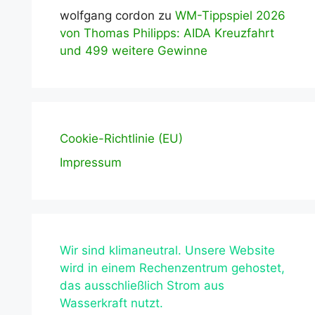
wolfgang cordon
zu
WM-Tippspiel 2026
von Thomas Philipps: AIDA Kreuzfahrt
und 499 weitere Gewinne
Cookie-Richtlinie (EU)
Impressum
Wir sind klimaneutral. Unsere Website
wird in einem Rechenzentrum gehostet,
das ausschließlich Strom aus
Wasserkraft nutzt.