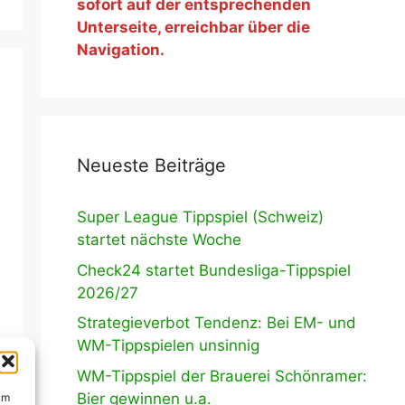
sofort auf der entsprechenden
Unterseite, erreichbar über die
Navigation.
Neueste Beiträge
Super League Tippspiel (Schweiz)
startet nächste Woche
Check24 startet Bundesliga-Tippspiel
2026/27
Strategieverbot Tendenz: Bei EM- und
WM-Tippspielen unsinnig
WM-Tippspiel der Brauerei Schönramer:
Bier gewinnen u.a.
um