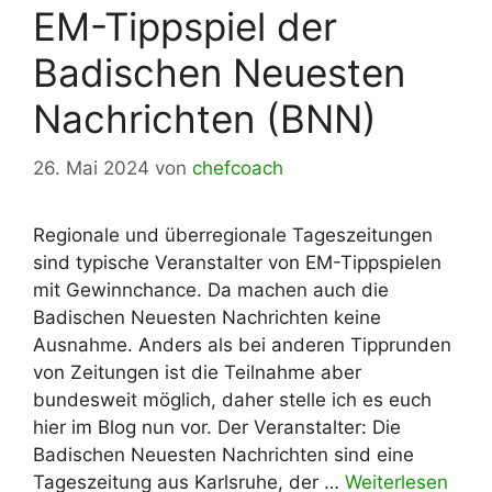
EM-Tippspiel der
Badischen Neuesten
Nachrichten (BNN)
26. Mai 2024
von
chefcoach
Regionale und überregionale Tageszeitungen
sind typische Veranstalter von EM-Tippspielen
mit Gewinnchance. Da machen auch die
Badischen Neuesten Nachrichten keine
Ausnahme. Anders als bei anderen Tipprunden
von Zeitungen ist die Teilnahme aber
bundesweit möglich, daher stelle ich es euch
hier im Blog nun vor. Der Veranstalter: Die
Badischen Neuesten Nachrichten sind eine
Tageszeitung aus Karlsruhe, der …
Weiterlesen