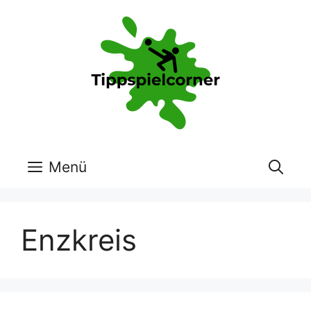
Zum
Inhalt
springen
Menü
Enzkreis