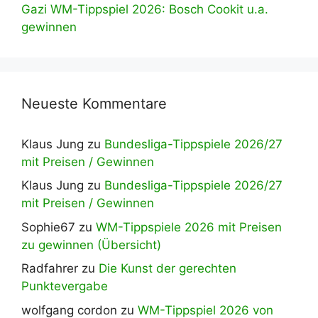
Gazi WM-Tippspiel 2026: Bosch Cookit u.a.
gewinnen
Neueste Kommentare
Klaus Jung
zu
Bundesliga-Tippspiele 2026/27
mit Preisen / Gewinnen
Klaus Jung
zu
Bundesliga-Tippspiele 2026/27
mit Preisen / Gewinnen
Sophie67
zu
WM-Tippspiele 2026 mit Preisen
zu gewinnen (Übersicht)
Radfahrer
zu
Die Kunst der gerechten
Punktevergabe
wolfgang cordon
zu
WM-Tippspiel 2026 von