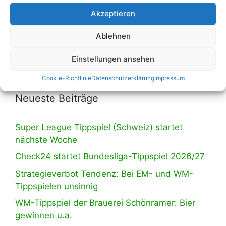
Wir haben umgebaut! Eine Liste mit all
Akzeptieren
unseren Tippspielen findest du ab sofort auf
der entsprechenden Unterseite, erreichbar
Ablehnen
über die Navigation.
Einstellungen ansehen
Cookie-Richtlinie
Datenschutzerklärung
Impressum
Neueste Beiträge
Super League Tippspiel (Schweiz) startet
nächste Woche
Check24 startet Bundesliga-Tippspiel 2026/27
Strategieverbot Tendenz: Bei EM- und WM-
Tippspielen unsinnig
WM-Tippspiel der Brauerei Schönramer: Bier
gewinnen u.a.