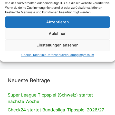
wie das Surfverhalten oder eindeutige IDs auf dieser Website verarbeiten.
Kommentar hinterlassen
Wenn du deine Zustimmung nicht erteilst oder zurückziehst, können
bestimmte Merkmale und Funktionen beeinträchtigt werden.
Akzeptieren
Wir haben umgebaut! Eine Liste mit all
Ablehnen
unseren Tippspielen findest du ab sofort auf
Einstellungen ansehen
der entsprechenden Unterseite, erreichbar
über die Navigation.
Cookie-Richtlinie
Datenschutzerklärung
Impressum
Neueste Beiträge
Super League Tippspiel (Schweiz) startet
nächste Woche
Check24 startet Bundesliga-Tippspiel 2026/27