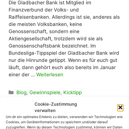
Die Gladbacher Bank ist Mitglied im
Finanzverbund der Volks- und
Raiffeisenbanken. Allerdings ist sie, anderes als
die meisten Volksbanken, keine
Genossenschaft, sondern eine
Aktiengesellschaft, trotzdem wird sie als
Genossenschaftsbank bezeichnet. Im
Bundesliga-Tippspiel der Gladbacher Bank wird
nur die Hinrunde getippt. Wenn es für euch gut
läuft, dann gehört euch also bereits im Januar
einer der …
Weiterlesen
Kategorien
Blog
,
Gewinnspiele
,
Kicktipp
Schlagwörter
Borussia Mönchengladbach
,
Bundesliga
,
Cookie-Zustimmung
Genossenschaftsbank
,
gewinnspiel
,
verwalten
Um dir ein optimales Erlebnis zu bieten, verwenden wir Technologien wie
Gladbacher Bank
,
Gutschein
,
Kicktipp
,
Cookies, um Geräteinformationen zu speichern und/oder darauf
Tippspiel
,
Trikot
,
Volksbank
zuzugreifen. Wenn du diesen Technologien zustimmst, können wir Daten