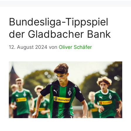
Bundesliga-Tippspiel
der Gladbacher Bank
12. August 2024
von
Oliver Schäfer