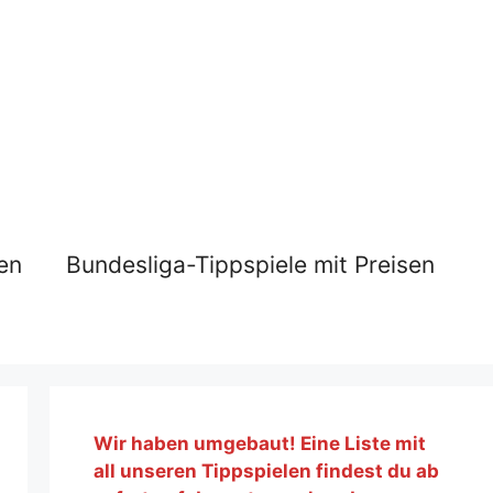
en
Bundesliga-Tippspiele mit Preisen
Wir haben umgebaut! Eine Liste mit
all unseren Tippspielen findest du ab