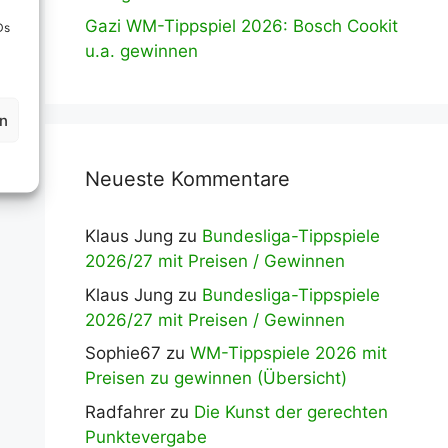
Gazi WM-Tippspiel 2026: Bosch Cookit
Ds
u.a. gewinnen
en
Neueste Kommentare
Klaus Jung
zu
Bundesliga-Tippspiele
2026/27 mit Preisen / Gewinnen
Klaus Jung
zu
Bundesliga-Tippspiele
2026/27 mit Preisen / Gewinnen
Sophie67
zu
WM-Tippspiele 2026 mit
Preisen zu gewinnen (Übersicht)
Radfahrer
zu
Die Kunst der gerechten
Punktevergabe