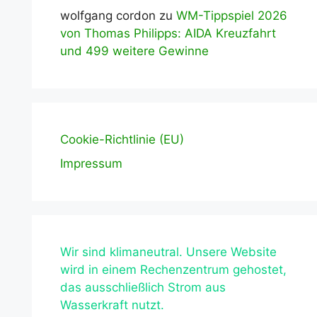
wolfgang cordon
zu
WM-Tippspiel 2026
von Thomas Philipps: AIDA Kreuzfahrt
und 499 weitere Gewinne
Cookie-Richtlinie (EU)
Impressum
Wir sind klimaneutral. Unsere Website
wird in einem Rechenzentrum gehostet,
das ausschließlich Strom aus
Wasserkraft nutzt.