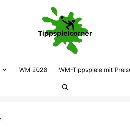
WM 2026
WM-Tippspiele mit Preis
r