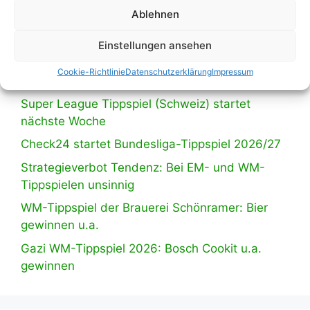
Ablehnen
Einstellungen ansehen
Neueste Beiträge
Cookie-Richtlinie
Datenschutzerklärung
Impressum
Super League Tippspiel (Schweiz) startet
nächste Woche
Check24 startet Bundesliga-Tippspiel 2026/27
Strategieverbot Tendenz: Bei EM- und WM-
Tippspielen unsinnig
WM-Tippspiel der Brauerei Schönramer: Bier
gewinnen u.a.
Gazi WM-Tippspiel 2026: Bosch Cookit u.a.
gewinnen