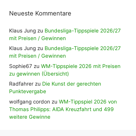
Neueste Kommentare
Klaus Jung
zu
Bundesliga-Tippspiele 2026/27
mit Preisen / Gewinnen
Klaus Jung
zu
Bundesliga-Tippspiele 2026/27
mit Preisen / Gewinnen
Sophie67
zu
WM-Tippspiele 2026 mit Preisen
zu gewinnen (Übersicht)
Radfahrer
zu
Die Kunst der gerechten
Punktevergabe
wolfgang cordon
zu
WM-Tippspiel 2026 von
Thomas Philipps: AIDA Kreuzfahrt und 499
weitere Gewinne