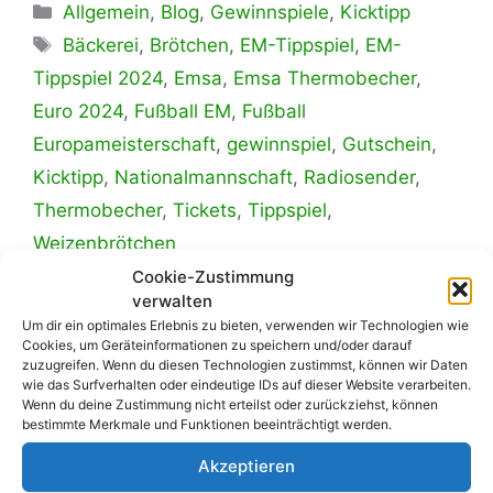
Kategorien
Allgemein
,
Blog
,
Gewinnspiele
,
Kicktipp
Schlagwörter
Bäckerei
,
Brötchen
,
EM-Tippspiel
,
EM-
Tippspiel 2024
,
Emsa
,
Emsa Thermobecher
,
Euro 2024
,
Fußball EM
,
Fußball
Europameisterschaft
,
gewinnspiel
,
Gutschein
,
Kicktipp
,
Nationalmannschaft
,
Radiosender
,
Thermobecher
,
Tickets
,
Tippspiel
,
Weizenbrötchen
Kommentar hinterlassen
Cookie-Zustimmung
verwalten
Um dir ein optimales Erlebnis zu bieten, verwenden wir Technologien wie
Cookies, um Geräteinformationen zu speichern und/oder darauf
zuzugreifen. Wenn du diesen Technologien zustimmst, können wir Daten
wie das Surfverhalten oder eindeutige IDs auf dieser Website verarbeiten.
Wir haben umgebaut! Eine Liste mit all
Wenn du deine Zustimmung nicht erteilst oder zurückziehst, können
unseren Tippspielen findest du ab sofort auf
bestimmte Merkmale und Funktionen beeinträchtigt werden.
der entsprechenden Unterseite, erreichbar
Akzeptieren
über die Navigation.