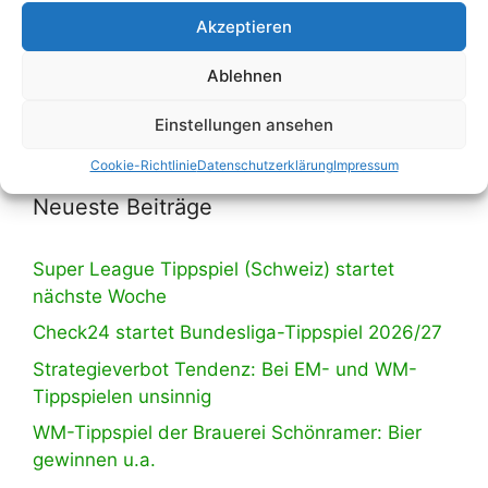
Wir haben umgebaut! Eine Liste mit all
Akzeptieren
unseren Tippspielen findest du ab sofort auf
der entsprechenden Unterseite, erreichbar
Ablehnen
über die Navigation.
Einstellungen ansehen
Cookie-Richtlinie
Datenschutzerklärung
Impressum
Neueste Beiträge
Super League Tippspiel (Schweiz) startet
nächste Woche
Check24 startet Bundesliga-Tippspiel 2026/27
Strategieverbot Tendenz: Bei EM- und WM-
Tippspielen unsinnig
WM-Tippspiel der Brauerei Schönramer: Bier
gewinnen u.a.