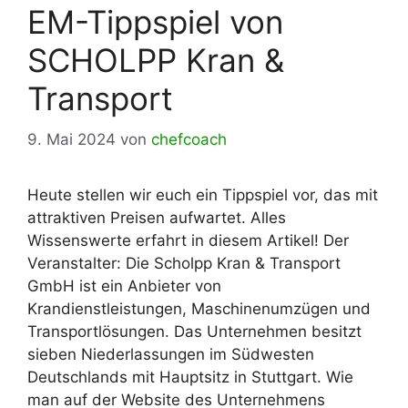
EM-Tippspiel von
SCHOLPP Kran &
Transport
9. Mai 2024
von
chefcoach
Heute stellen wir euch ein Tippspiel vor, das mit
attraktiven Preisen aufwartet. Alles
Wissenswerte erfahrt in diesem Artikel! Der
Veranstalter: Die Scholpp Kran & Transport
GmbH ist ein Anbieter von
Krandienstleistungen, Maschinenumzügen und
Transportlösungen. Das Unternehmen besitzt
sieben Niederlassungen im Südwesten
Deutschlands mit Hauptsitz in Stuttgart. Wie
man auf der Website des Unternehmens