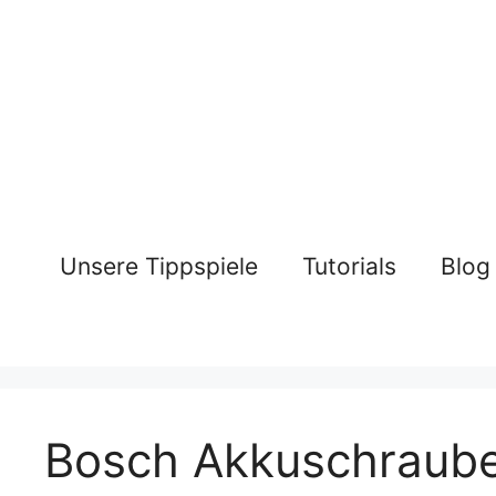
Zum
Inhalt
springen
Unsere Tippspiele
Tutorials
Blog
Bosch Akkuschraub