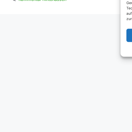
Ger
Tec
auf
zur