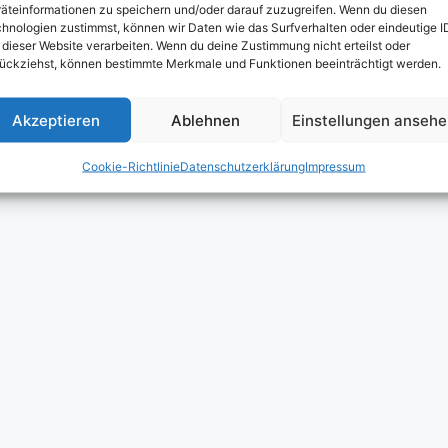
äteinformationen zu speichern und/oder darauf zuzugreifen. Wenn du diesen
hnologien zustimmst, können wir Daten wie das Surfverhalten oder eindeutige I
 dieser Website verarbeiten. Wenn du deine Zustimmung nicht erteilst oder
ückziehst, können bestimmte Merkmale und Funktionen beeinträchtigt werden.
Akzeptieren
Ablehnen
Einstellungen anseh
Cookie-Richtlinie
Datenschutzerklärung
Impressum