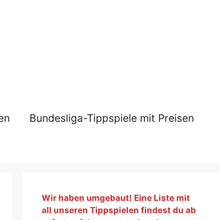
en
Bundesliga-Tippspiele mit Preisen
Wir haben umgebaut! Eine Liste mit
all unseren Tippspielen findest du ab