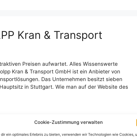
PP Kran & Transport
attraktiven Preisen aufwartet. Alles Wissenswerte
cholpp Kran & Transport GmbH ist ein Anbieter von
nsportlösungen. Das Unternehmen besitzt sieben
auptsitz in Stuttgart. Wie man auf der Website des
ber
,
Big Green Egg
,
Bosch
,
Bosch Akkuschrauber
,
Bosch
Cookie-Zustimmung verwalten
Europa Park
,
Fußball
,
Fußball EM
,
Fußball Europameisterschaft
,
ipp-kick
,
Tippspiel
dir ein optimales Erlebnis zu bieten, verwenden wir Technologien wie Cookies, 