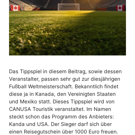
Das Tippspiel in diesem Beitrag, sowie dessen
Veranstalter, passen sehr gut zur diesjährigen
Fußball Weltmeisterschaft. Bekanntlich findet
diese ja in Kanada, den Vereinigten Staaten
und Mexiko statt. Dieses Tippspiel wird von
CANUSA Touristik veranstaltet. Im Namen
steckt schon das Programm des Anbieters:
Kanda und USA. Der Sieger darf sich über
einen Reisegutschein über 1000 Euro freuen.