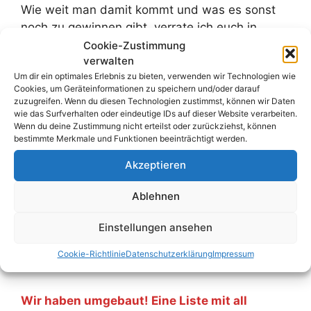
Wie weit man damit kommt und was es sonst
noch zu gewinnen gibt, verrate ich euch in
diesem Artikel.
Cookie-Zustimmung
verwalten
Um dir ein optimales Erlebnis zu bieten, verwenden wir Technologien wie
Weiterlesen
Cookies, um Geräteinformationen zu speichern und/oder darauf
zuzugreifen. Wenn du diesen Technologien zustimmst, können wir Daten
wie das Surfverhalten oder eindeutige IDs auf dieser Website verarbeiten.
Kategorien
Blog
,
Gewinnspiele
,
Kicktipp
,
WM 2026
Wenn du deine Zustimmung nicht erteilst oder zurückziehst, können
bestimmte Merkmale und Funktionen beeinträchtigt werden.
Schlagwörter
Ball
,
Fußball WM 2026
,
gewinnspiel
,
Gutschein
,
Kicktipp
,
Reise
,
Reisegutschein
,
Akzeptieren
Tippspiel
,
Trikot
,
WM 2026
,
WM-Tippspiel
,
WM-
Ablehnen
Tippspiel 2026
Kommentar hinterlassen
Einstellungen ansehen
Cookie-Richtlinie
Datenschutzerklärung
Impressum
Wir haben umgebaut! Eine Liste mit all