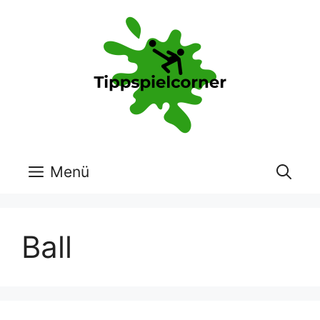
Zum
Inhalt
springen
Menü
Ball