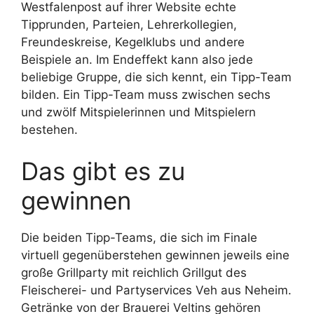
Westfalenpost auf ihrer Website echte
Tipprunden, Parteien, Lehrerkollegien,
Freundeskreise, Kegelklubs und andere
Beispiele an. Im Endeffekt kann also jede
beliebige Gruppe, die sich kennt, ein Tipp-Team
bilden. Ein Tipp-Team muss zwischen sechs
und zwölf Mitspielerinnen und Mitspielern
bestehen.
Das gibt es zu
gewinnen
Die beiden Tipp-Teams, die sich im Finale
virtuell gegenüberstehen gewinnen jeweils eine
große Grillparty mit reichlich Grillgut des
Fleischerei- und Partyservices Veh aus Neheim.
Getränke von der Brauerei Veltins gehören