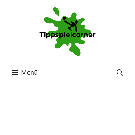
Zum
Inhalt
springen
Menü