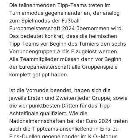
Die teilnehmenden Tipp-Teams treten im
Turniermodus gegeneinander an, der analog
zum Spielmodus der Fußball
Europameisterschaft 2024 übernommen wird.
Das bedeutet konkret, dass die heimischen
Tipp-Teams vor Beginn des Turniers den sechs
Vorrundengruppen A bis F zugelost werden.
Alle Teammitglieder müssen dann vor Beginn
der Europameisterschaft alle Gruppenspiele
komplett getippt haben.
Ist die Vorrunde beendet, haben sich die
jeweils Ersten und Zweiten jeder Gruppe, sowie
die vier punktbesten Dritten für das Tipp-
Achtelfinale qualifiziert. Wie die
Nationalmannschaften bei der Euro 2024 treten
auch die Tippteams anschließend in Eins-zu-
Eins-Duellen gegeneinander im K.O.-Modus