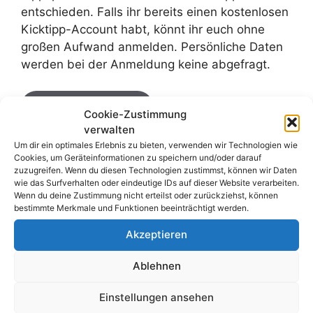
entschieden. Falls ihr bereits einen kostenlosen
Kicktipp-Account habt, könnt ihr euch ohne
großen Aufwand anmelden. Persönliche Daten
werden bei der Anmeldung keine abgefragt.
Link zum Tippspiel
Cookie-Zustimmung
verwalten
Dies ist nur eines der von uns vorgestellten
Um dir ein optimales Erlebnis zu bieten, verwenden wir Technologien wie
kostenlosen EM-Tippspielen mit Gewinnspiel.
Cookies, um Geräteinformationen zu speichern und/oder darauf
Wenn ihr eine Liste aller uns bekannten
zuzugreifen. Wenn du diesen Technologien zustimmst, können wir Daten
kostenlosen EM-Tippspielen mit Gewinnchance
wie das Surfverhalten oder eindeutige IDs auf dieser Website verarbeiten.
Wenn du deine Zustimmung nicht erteilst oder zurückziehst, können
aufrufen möchtet, dann klickt auf folgenden
bestimmte Merkmale und Funktionen beeinträchtigt werden.
Button:
Akzeptieren
Übersicht EM-Tippspiele 2024 mit
Ablehnen
Gewinnen
Einstellungen ansehen