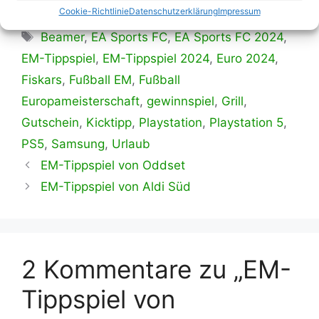
Kategorien
Cookie-Richtlinie
Datenschutzerklärung
Impressum
Allgemein
,
Blog
,
Gewinnspiele
,
Kicktipp
Schlagwörter
Beamer
,
EA Sports FC
,
EA Sports FC 2024
,
EM-Tippspiel
,
EM-Tippspiel 2024
,
Euro 2024
,
Fiskars
,
Fußball EM
,
Fußball
Europameisterschaft
,
gewinnspiel
,
Grill
,
Gutschein
,
Kicktipp
,
Playstation
,
Playstation 5
,
PS5
,
Samsung
,
Urlaub
EM-Tippspiel von Oddset
EM-Tippspiel von Aldi Süd
2 Kommentare zu „EM-
Tippspiel von