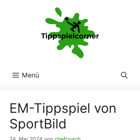
Zum
Inhalt
springen
Menü
EM-Tippspiel von
SportBild
24. Mai 2024
von
chefcoach