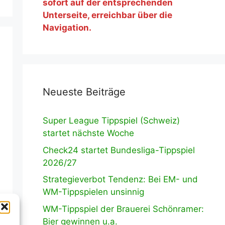
sofort auf der entsprechenden
Unterseite, erreichbar über die
Navigation.
Neueste Beiträge
Super League Tippspiel (Schweiz)
startet nächste Woche
Check24 startet Bundesliga-Tippspiel
2026/27
Strategieverbot Tendenz: Bei EM- und
WM-Tippspielen unsinnig
WM-Tippspiel der Brauerei Schönramer:
Bier gewinnen u.a.