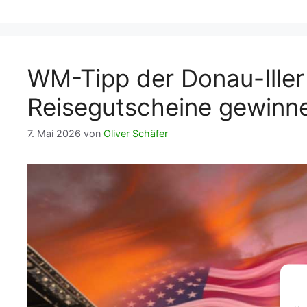
WM-Tipp der Donau-Iller
Reisegutscheine gewinn
7. Mai 2026
von
Oliver Schäfer