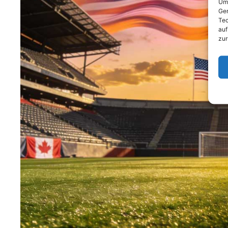
Um 
Ger
Tec
auf
zur