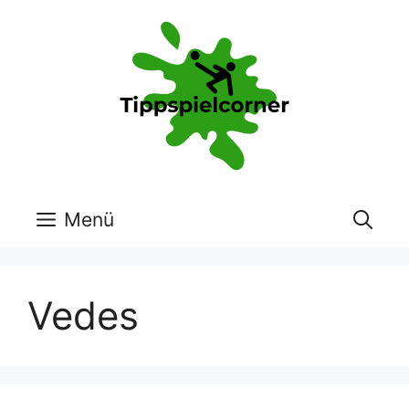
Zum
Inhalt
springen
Menü
Vedes