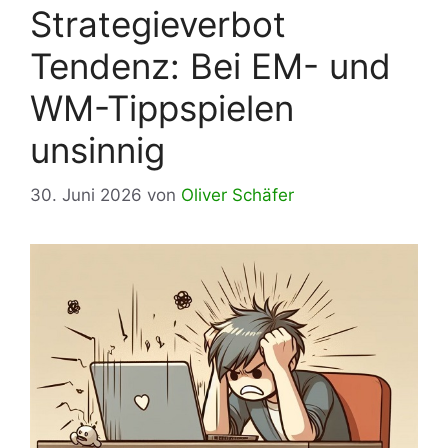
Strategieverbot
Tendenz: Bei EM- und
WM-Tippspielen
unsinnig
30. Juni 2026
von
Oliver Schäfer