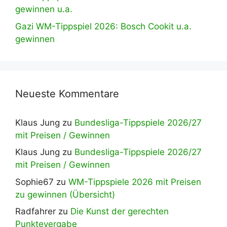
gewinnen u.a.
Gazi WM-Tippspiel 2026: Bosch Cookit u.a.
gewinnen
Neueste Kommentare
Klaus Jung
zu
Bundesliga-Tippspiele 2026/27
mit Preisen / Gewinnen
Klaus Jung
zu
Bundesliga-Tippspiele 2026/27
mit Preisen / Gewinnen
Sophie67
zu
WM-Tippspiele 2026 mit Preisen
zu gewinnen (Übersicht)
Radfahrer
zu
Die Kunst der gerechten
Punktevergabe