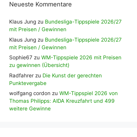
Neueste Kommentare
Klaus Jung
zu
Bundesliga-Tippspiele 2026/27
mit Preisen / Gewinnen
Klaus Jung
zu
Bundesliga-Tippspiele 2026/27
mit Preisen / Gewinnen
Sophie67
zu
WM-Tippspiele 2026 mit Preisen
zu gewinnen (Übersicht)
Radfahrer
zu
Die Kunst der gerechten
Punktevergabe
wolfgang cordon
zu
WM-Tippspiel 2026 von
Thomas Philipps: AIDA Kreuzfahrt und 499
weitere Gewinne