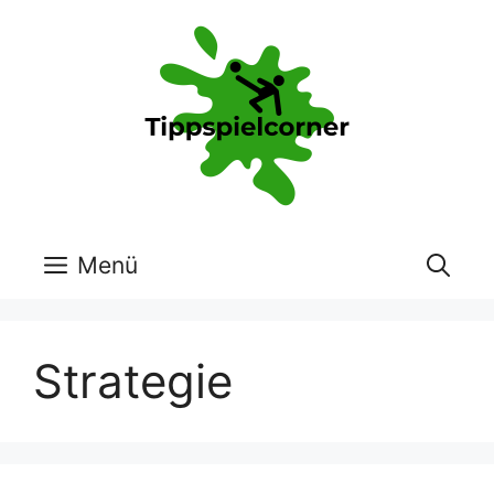
Zum
Inhalt
springen
Menü
Strategie