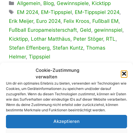
Kategorien
Allgemein
,
Blog
,
Gewinnspiele
,
Kicktipp
Schlagwörter
EM 2024
,
EM-Tippspiel
,
EM-Tippspiel 2024
,
Erik Meijer
,
Euro 2024
,
Felix Kroos
,
Fußball EM
,
Fußball Europameisterschaft
,
Geld
,
gewinnspiel
,
Kicktipp
,
Lothar Matthäus
,
Peter Stöger
,
RTL
,
Stefan Effenberg
,
Stefan Kuntz
,
Thomas
Helmer
,
Tippspiel
Kommentar hinterlassen
Cookie-Zustimmung
verwalten
Um dir ein optimales Erlebnis zu bieten, verwenden wir Technologien wie
Cookies, um Geräteinformationen zu speichern und/oder darauf
zuzugreifen. Wenn du diesen Technologien zustimmst, können wir Daten
Wir haben umgebaut! Eine Liste mit all
wie das Surfverhalten oder eindeutige IDs auf dieser Website verarbeiten.
unseren Tippspielen findest du ab sofort auf
Wenn du deine Zustimmung nicht erteilst oder zurückziehst, können
bestimmte Merkmale und Funktionen beeinträchtigt werden.
der entsprechenden Unterseite, erreichbar
über die Navigation.
Akzeptieren