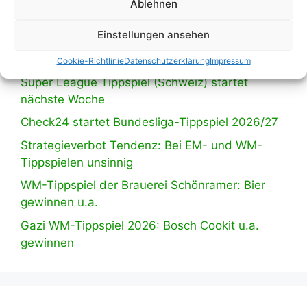
Ablehnen
Einstellungen ansehen
Neueste Beiträge
Cookie-Richtlinie
Datenschutzerklärung
Impressum
Super League Tippspiel (Schweiz) startet
nächste Woche
Check24 startet Bundesliga-Tippspiel 2026/27
Strategieverbot Tendenz: Bei EM- und WM-
Tippspielen unsinnig
WM-Tippspiel der Brauerei Schönramer: Bier
gewinnen u.a.
Gazi WM-Tippspiel 2026: Bosch Cookit u.a.
gewinnen