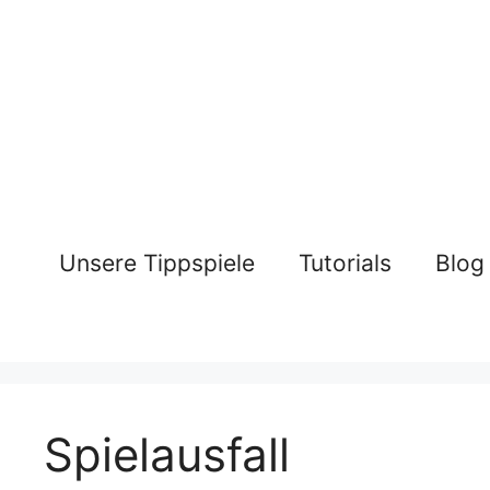
Zum
Inhalt
springen
Unsere Tippspiele
Tutorials
Blog
Spielausfall