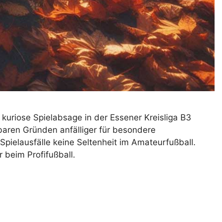
uriose Spielabsage in der Essener Kreisliga B3
hbaren Gründen anfälliger für besondere
 Spielausfälle keine Seltenheit im Amateurfußball.
 beim Profifußball.