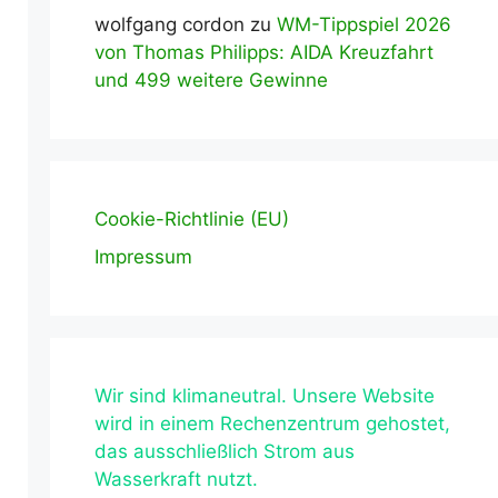
wolfgang cordon
zu
WM-Tippspiel 2026
von Thomas Philipps: AIDA Kreuzfahrt
und 499 weitere Gewinne
Cookie-Richtlinie (EU)
Impressum
Wir sind klimaneutral. Unsere Website
wird in einem Rechenzentrum gehostet,
das ausschließlich Strom aus
Wasserkraft nutzt.